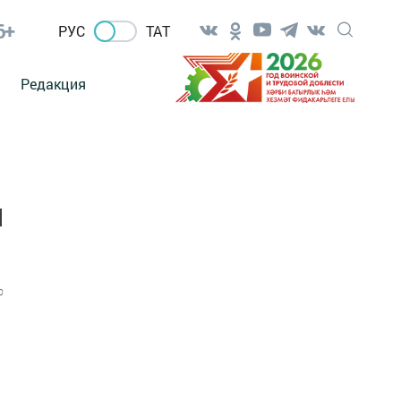
6+
РУС
ТАТ
Редакция
я
0