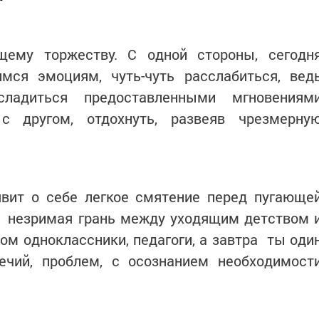
щему торжеству. С одной стороны, сегодн
ся эмоциям, чуть-чуть расслабиться, вед
ладиться предоставленными мгновениям
с другом, отдохнуть, развеяв чрезмерну
аявит о себе легкое смятение перед пугающе
т незримая грань между уходящим детством 
ом одноклассники, педагоги, а завтра ты оди
ечий, проблем, с осознанием необходимост