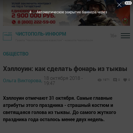
3
Автоматическое закрытие баннера через
ЧИСТОПОЛЬ-ИНФОРМ
16+
Газета "Чистопольские известия" - новости Чистополя
ОБЩЕСТВО
Хэллоуин: как сделать фонарь из тыквы
18 октября 2018 -
Ольга Викторова,
1971
0
0
19:47
Хэллоуин отмечают 31 октября. Самые главные
атрибуты этого праздника - страшный костюм и
светящаяся голова из тыквы. До самого жуткого
праздника года осталось менее двух недель.