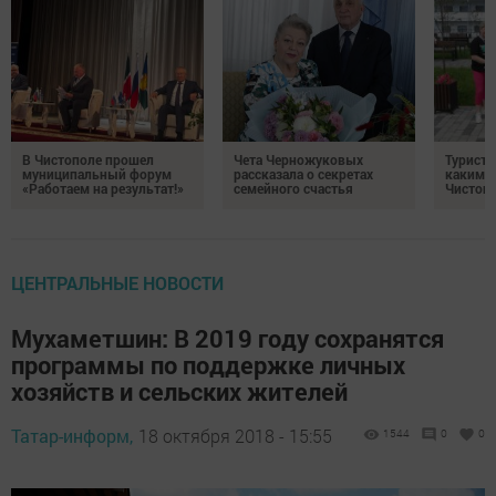
В Чистополе прошел
Чета Черножуковых
Туристы
муниципальный форум
рассказала о секретах
каким о
«Работаем на результат!»
семейного счастья
Чистоп
ЦЕНТРАЛЬНЫЕ НОВОСТИ
Мухаметшин: В 2019 году сохранятся
программы по поддержке личных
хозяйств и сельских жителей
Татар-информ,
18 октября 2018 - 15:55
1544
0
0