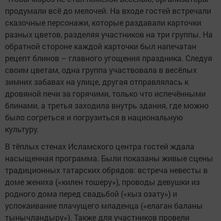
продумали всё до мелочей. На входе гостей встречали
сказочные персонажи, которые раздавали карточки
разных цветов, разделяя участников на три группы. На
обратной стороне каждой карточки был напечатан
рецепт блинов – главного угощения праздника. Следуя
своим цветам, одна группа участвовала в весёлых
зимних забавах на улице, другая отправлялась к
дровяной печи за горячими, только что испечёнными
блинами, а третья заходила внутрь здания, где можно
было согреться и погрузиться в национальную
культуру.
В тёплых стенах Исламского центра гостей ждала
насыщенная программа. Были показаны живые сцены
традиционных татарских обрядов: встреча невесты в
доме жениха («килен тошеру»), проводы девушки из
родного дома перед свадьбой («кыз озату») и
успокаивание плачущего младенца («елаган баланы
тынычландыру»). Также для участников провели