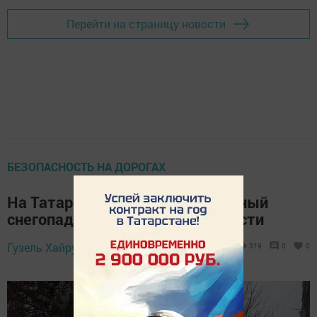
Перейти на страницу новости
БЕЗОПАСНОСТЬ НА ДОРОГАХ
На Татарстан надвигается сильный
снегопад с ухудшением видимости
26 января 2026 -
Гузель Хайруллина,
519
0
0
11:50