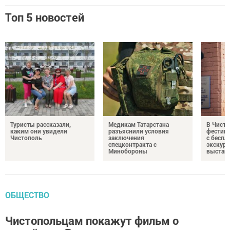
Топ 5 новостей
Туристы рассказали,
Медикам Татарстана
В Чисто
каким они увидели
разъяснили условия
фестив
Чистополь
заключения
с бесп
спецконтракта с
экскурс
Минобороны
выстав
ОБЩЕСТВО
Чистопольцам покажут фильм о