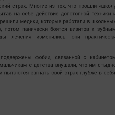
кий страх. Многие из тех, что прошли «школ
пытав на себе действие допотопной техники 
грешили медики, которые работали в школьны
), потом панически боятся визитов к зубны
ды лечения изменились, они практическ
подвержены фобии, связанной с кабинето
 мальчикам с детства внушали, что им стыдн
ни пытаются загнать свой страх глубже в себя