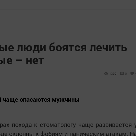
ые люди боятся лечить
ые – нет
1399
0
ей чаще опасаются мужчины
рах похода к стоматологу чаще развивается 
оде склонны к фобиям и паническим атакам. Н