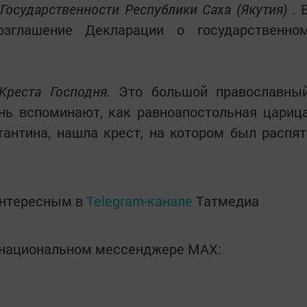
Государственности Республики Саха (Якутия)
. 
озглашение Декларации о государственно
реста Господня.
Это большой православны
ень вспоминают, как равноапостольная цариц
тантина, нашла крест, на котором был распя
интересным в
Telegram-канале
Татмедиа
в национальном мессенджере MАХ: