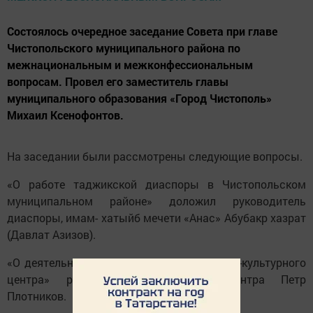
Состоялось очередное заседание Совета при главе
Чистопольского муниципального района по
межнациональным и межконфессиональным
вопросам. Провел его заместитель главы
муниципального образования «Город Чистополь»
Михаил Ксенофонтов.
На заседании были рассмотрены следующие вопросы.
«О работе таджикской диаспоры в Чистопольском
муниципальном районе» доложил руководитель
диаспоры, имам- хатыйб мечети «Анас» Абубакр хазрат
(Давлат Азизов).
«О деятельности чувашского национально-культурного
центра» рассказал руководитель центра Петр
Плотников.