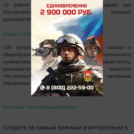
«О работе Союза мусульманской молодежи при
Мухтасибате Чистопольского района» доложил
руководитель Союза Радик Вафин.
Новости СМИ2
«Об организации обучения на родных языках в
общеобразовательных школах Чистопольского
муниципального района рассказал заместитель
руководителя ИМсполнительного комитета
Чистопольского муниципального района – начальник
Управления образования Гусман Набиуллин.
Источник: Чистопольский район
Следите за самым важным и интересным в