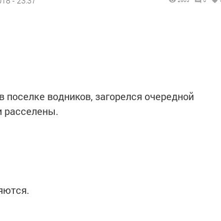
18 - 23:37
2605
0
в поселке водников, загорелся очередной
и расселены.
яются.