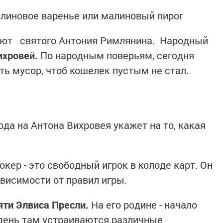
линовое варенье или малиновый пирог
нают святого Антония Римлянина. Народный
ихровей.
По народным поверьям, сегодня
ть мусор, чтоб кошелек пустым не стал.
ода на Антона Вихровея укажет на то, какая
кер - это свободный игрок в колоде карт. Он
ависимости от правил игры.
яти Элвиса Пресли.
На его родине - начало
 день там устраиваются различные