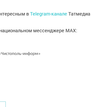
интересным в
Telegram-канале
Татмедиа
в национальном мессенджере MАХ:
Чистополь-информ»