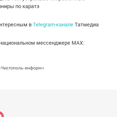
урниры по каратэ
интересным в
Telegram-канале
Татмедиа
в национальном мессенджере MАХ:
Чистополь-информ»