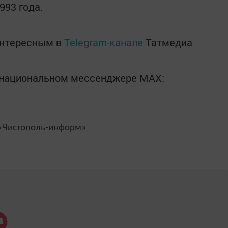
993 года.
интересным в
Telegram-канале
Татмедиа
в национальном мессенджере MАХ:
Чистополь-информ»