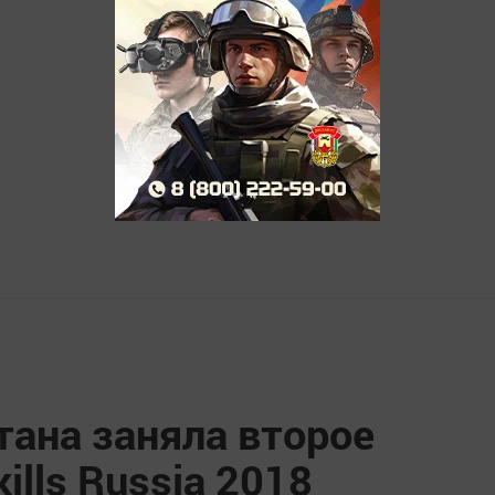
тана заняла второе
ills Russia 2018