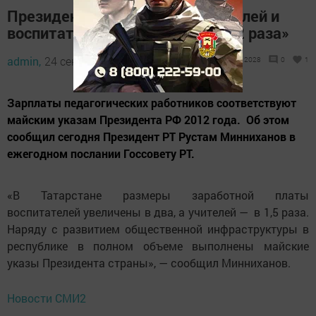
Президент РТ: «Зарплаты учителей и
воспитателей увеличены в 1,5-2 раза»
admin,
24 сентября 2018 - 16:56
2028
0
1
Зарплаты педагогических работников соответствуют
майским указам Президента РФ 2012 года. Об этом
сообщил сегодня Президент РТ Рустам Минниханов в
ежегодном послании Госсовету РТ.
«В Татарстане размеры заработной платы
воспитателей увеличены в два, а учителей — в 1,5 раза.
Наряду с развитием общественной инфраструктуры в
республике в полном объеме выполнены майские
указы Президента страны», — сообщил Минниханов.
Новости СМИ2