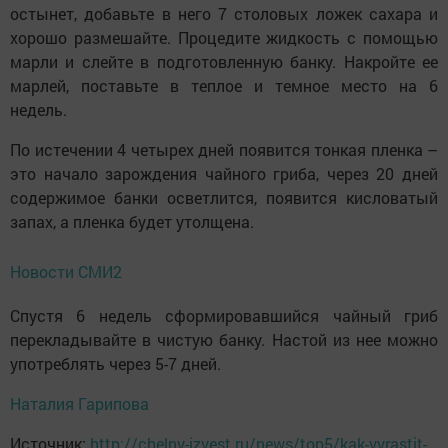
остынет, добавьте в него 7 столовых ложек сахара и
хорошо размешайте. Процедите жидкость с помощью
марли и слейте в подготовленную банку. Накройте ее
марлей, поставьте в теплое и темное место на 6
недель.
По истечении 4 четырех дней появится тонкая пленка –
это начало зарождения чайного гриба, через 20 дней
содержимое банки осветлится, появится кисловатый
запах, а пленка будет утолщена.
Новости СМИ2
Спустя 6 недель сформировавшийся чайный гриб
перекладывайте в чистую банку. Настой из нее можно
употреблять через 5-7 дней.
Наталия Гарипова
Источник:
http://chelny-izvest.ru/news/top5/kak-vyrastit-