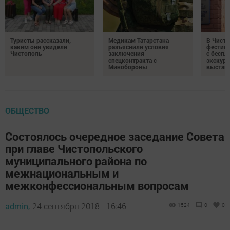
Туристы рассказали,
Медикам Татарстана
В Чисто
каким они увидели
разъяснили условия
фестив
Чистополь
заключения
с бесп
спецконтракта с
экскурс
Минобороны
выстав
ОБЩЕСТВО
Состоялось очередное заседание Совета
при главе Чистопольского
муниципального района по
межнациональным и
межконфессиональным вопросам
admin,
24 сентября 2018 - 16:46
1524
0
0