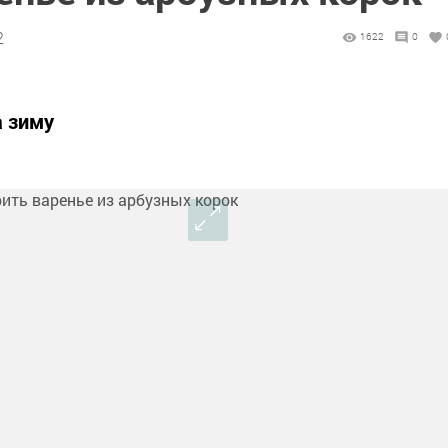
2
1622
0
а зиму