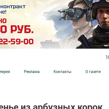
1
лерея
Реклама
Контакты
О газете
енье из арбузных корок