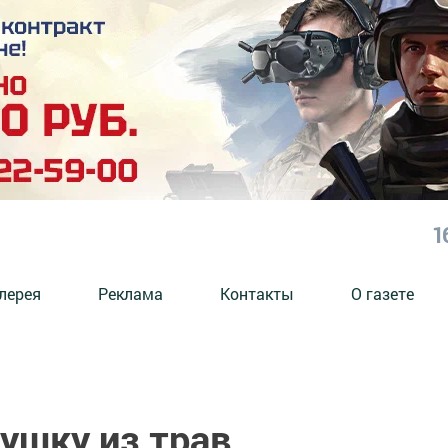
1
лерея
Реклама
Контакты
О газете
ушку из трав