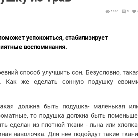
1886
0
поможет успокоиться, стабилизирует
риятные воспоминания.
ревний способ улучшить сон. Безусловно, така
а. Как же сделать сонную подушку своим
какая должна быть подушка- маленькая ил
роматные, то подушка должна быть поменьше
ь сделан из плотной ткани - льна или хлопка
ая наволочка. Для нее подойдут такие ткани