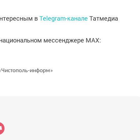
интересным в
Telegram-канале
Татмедиа
в национальном мессенджере MАХ:
Чистополь-информ»