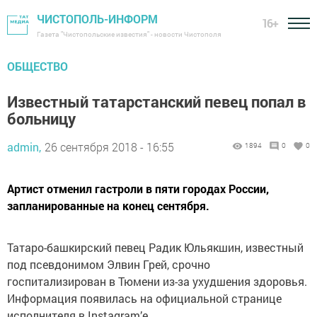
ЧИСТОПОЛЬ-ИНФОРМ
16+
Газета "Чистопольские известия" - новости Чистополя
ОБЩЕСТВО
Известный татарстанский певец попал в
больницу
admin,
26 сентября 2018 - 16:55
1894
0
0
Артист отменил гастроли в пяти городах России,
запланированные на конец сентября.
Татаро-башкирский певец Радик Юльякшин, известный
под псевдонимом Элвин Грей, срочно
госпитализирован в Тюмени из-за ухудшения здоровья.
Информация появилась на официальной странице
исполнителя в Instagram’e.