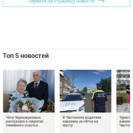
Перейти на страницу новости
Топ 5 новостей
Чета Черножуковых
В Чистополе водителя
Туристы
рассказала о секретах
наказали за обгон на
каким о
семейного счастья
мосту
Чистоп