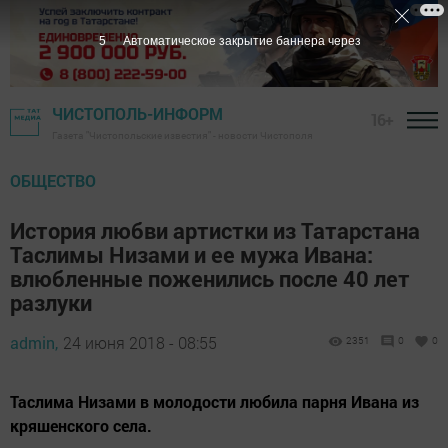
4
Автоматическое закрытие баннера через
ЧИСТОПОЛЬ-ИНФОРМ
16+
Газета "Чистопольские известия" - новости Чистополя
ОБЩЕСТВО
История любви артистки из Татарстана
Таслимы Низами и ее мужа Ивана:
влюбленные поженились после 40 лет
разлуки
admin,
24 июня 2018 - 08:55
2351
0
0
Таслима Низами в молодости любила парня Ивана из
кряшенского села.