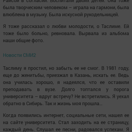
Раисой в согласии. Воспитали двоих детей. Она тоже
была творческим человеком – играла на гармони, была
влюблена в музыку. Была искусной рукодельницей.
Я тоже рассказал о любви молодости, о Таслиме. Ей
тоже было больно, ревновала. Вырвала из альбома
наши общие фото.
Новости СМИ2
Таслиму я простил, но забыть ее не смог. В 1981 году,
еще до женитьбы, приезжал в Казань, искать ее. Ведь
она училась хорошо, я надеялся, что ее оставили
преподавать в вузе. Долго топтался у порога
университета – вдруг встречу? Не встретились. Я уехал
обратно в Сибирь. Так и жизнь моя прошла…
Когда появились интернет, социальные сети, нашел ее
на сайте университета. Стал заходить на ее страницу,
каждый день. Слушал ее песни, радовался успехам. Я