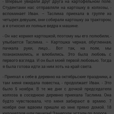
- Впервые увидели друг друга на картофельном поле.
Студентами нас отправляли на картошку в колхозы, -
вспоминает Иван. – Таслима приехала в группе из
четырех девушек, они собирали картошку за трактором,
а я относил их полные ведра к машине.
- Он нас кормил картошкой, поэтому мы его полюбили, -
улыбается Таслима. – Картошка черная, обугленная,
пачкала руки, лицо... Вот так, на поле, мы
познакомились, и влюбились. Это была любовь с
первого взгляда. И он был моей первой любовью. Тогда
я была готова идти за ним хоть на край света.
- Приехал к себе в деревню на октябрьские праздники, а
там меня ожидала повестка, - продолжает Иван. - Это
было 5 ноября. В те же дни с дочкой председателя
колхоза в соседнюю деревню приехала Таслима. Она
будто чувствовала, что меня забирают в армию. 7
ноября они вдвоем пришли ко мне прямо домой. 18
километров шли пешком! Замерзли, устали по дороге.