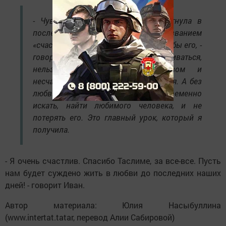
- Чувствую себя так, будто запрыгнула в
последний вагон поезда под названием
«счастье» – еще немного, и упустила бы его, -
говорит Таслима. - Нельзя останавливаться,
нельзя мириться с одиночеством и
несчастьем. За счастье надо бороться. А без
любви счастья не бывает. Надо непременно
искать, найти любимого человека, и не
потерять его. Это главный урок, который я
получила.
- Я очень счастлив. Спасибо Таслиме, за все-все. Пусть
нам будет суждено жить в любви до последних наших
дней! - говорит Иван.
Автор материала: Юлия Насыбуллина
(www.intertat.tatar, перевод Алии Сабировой)