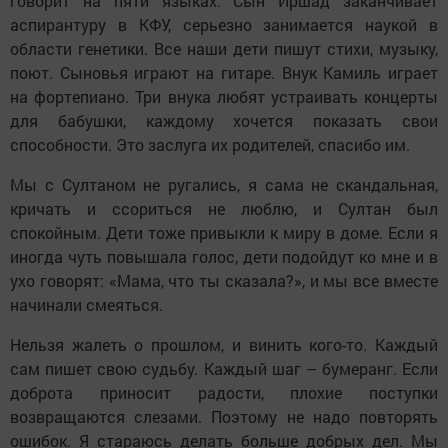
говорит на пяти языках. Сын Иршад заканчивает
аспирантуру в КФУ, серьезно занимается наукой в
области генетики. Все наши дети пишут стихи, музыку,
поют. Сыновья играют на гитаре. Внук Камиль играет
на фортепиано. Три внука любят устраивать концерты
для бабушки, каждому хочется показать свои
способности. Это заслуга их родителей, спасибо им.
Мы с Султаном не ругались, я сама не скандальная,
кричать и ссориться не люблю, и Султан был
спокойным. Дети тоже привыкли к миру в доме. Если я
иногда чуть повышала голос, дети подойдут ко мне и в
ухо говорят: «Мама, что ты сказала?», и мы все вместе
начинали смеяться.
Нельзя жалеть о прошлом, и винить кого-то. Каждый
сам пишет свою судьбу. Каждый шаг – бумеранг. Если
доброта приносит радости, плохие поступки
возвращаются слезами. Поэтому не надо повторять
ошибок. Я стараюсь делать больше добрых дел. Мы