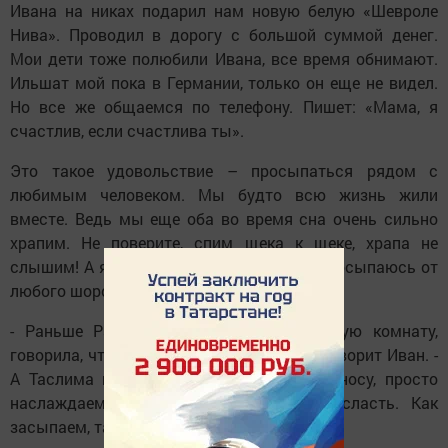
Ивана на никах подарил нам новую белую «Шевроле
Нива». Проводил в дорогу с большой суммой денег.
Мои дети тоже полюбили Ивана, все время обнимают.
Ильшат мой пока в Германии, только он еще не видел.
Но все же общаемся по телефону. Пишет: «Мама, я
счастлив, если счастлива ты».
Это такое удовольствие – просыпаться рядом с
любимым человеком. Мы будто всю жизнь жили
вместе. Ведь мы еще оба во время сна очень сильно
храпим. Не поверите, спим щека к щеке, храпа не
слышим! А я обычно сплю очень чутко, просыпаюсь от
любого шороха.
- Раньше Раиса меня прогоняла в другую комнату,
говорила, что мой храп уснуть не дает, - говорит Иван. -
А Таслима наоборот. С ней спим нос к носу, просто
наслаждаемся друг другом, храпим в сласть. Как
засыпаем, так и просыпаемся.