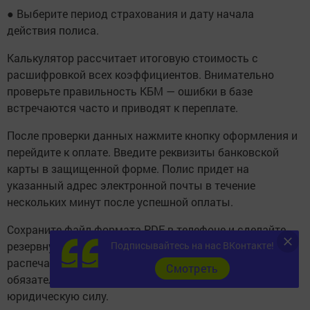
● Выберите период страхования и дату начала
действия полиса.
Калькулятор рассчитает итоговую стоимость с
расшифровкой всех коэффициентов. Внимательно
проверьте правильность КБМ — ошибки в базе
встречаются часто и приводят к переплате.
После проверки данных нажмите кнопку оформления и
перейдите к оплате. Введите реквизиты банковской
карты в защищенной форме. Полис придет на
указанный адрес электронной почты в течение
нескольких минут после успешной оплаты.
Сохраните файл формата PDF в телефоне и сделайте
резервную копию в облачном хранилище. Можно
Подписывайтесь на нас ВКонтакте!
распечатать полис для подстраховки, но это не
Cмотреть
обязательно — электронный документ имеет полную
юридическую силу.