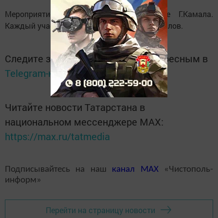
Мероприятие пройдет в Новом театре Г.Камала.
Каждый участник получит сборник материалов.
Следите за самым важным и интересным в
Telegram-канале
Татмедиа
Читайте новости Татарстана в
национальном мессенджере MАХ:
https://max.ru/tatmedia
Подписывайтесь на наш
канал
MAX
«Чистополь-
информ»
Перейти на страницу новости