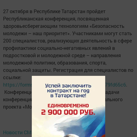
27 октября в Республике Татарстан пройдет
Республиканская конференция, посвященная
здоровьесберегающим технологиям «Безопасность
молодежи – наш приоритет». Участниками могут стать
200 специалистов, реализующих деятельность в сфере
профилактики социально-негативных явлений в
подростковой и молодежной среде – направления
молодежной политики, образования, спорта,
социальной защиты. Регистрация для специалистов по
ссылке:
https://forms.yandex.ru/u/68e604e090fa7b4879fd65c6
.
Конференция продлится с 10.00 до 18.00. Задачи
конференции соответствуют целям национального
проекта «Молодежь и дети».
Новости СМИ2