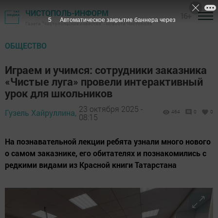
ЧИСТОПОЛЬ-ИНФОРМ
16+
3
Автоматическое закрытие баннера через
Газета "Чистопольские известия" - новости Чистополя
ОБЩЕСТВО
Играем и учимся: сотрудники заказника
«Чистые луга» провели интерактивный
урок для школьников
23 октября 2025 -
Гузель Хайруллина,
464
0
0
08:15
На познавательной лекции ребята узнали много нового
о самом заказнике, его обитателях и познакомились с
редкими видами из Красной книги Татарстана