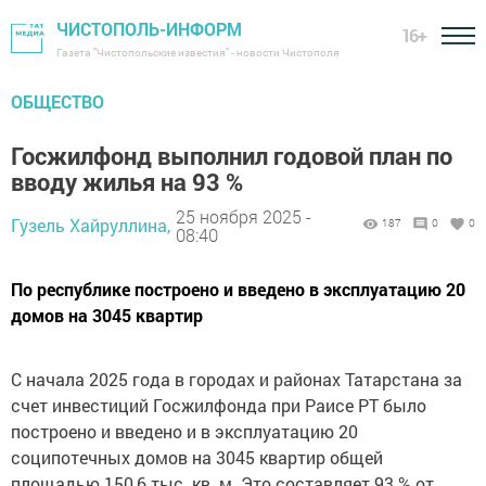
ЧИСТОПОЛЬ-ИНФОРМ
16+
Газета "Чистопольские известия" - новости Чистополя
ОБЩЕСТВО
Госжилфонд выполнил годовой план по
вводу жилья на 93 %
25 ноября 2025 -
Гузель Хайруллина,
187
0
0
08:40
По республике построено и введено в эксплуатацию 20
домов на 3045 квартир
С начала 2025 года в городах и районах Татарстана за
счет инвестиций Госжилфонда
при Раисе РТ было
построено и введено и в эксплуатацию
20
соципотечных домов на 3045 квартир общей
площадью 150,6 тыс. кв. м. Это составляет 93 % от