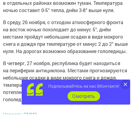
в отдельных районах возможен туман. Температура
ночью составит 0-5° тепла, днём 3-8° выше нуля.
В среду, 26 ноября, с отходом атмосферного фронта
на восток ночью похолодает до минус 5°, днём
местами пройдут небольшие осадки в виде мокрого
снега и дождя при температуре от минус 2 до 2° выше
нуля. На дорогах возможно образование гололедицы.
В четверг, 27 ноября, республика будет находиться
на периферии антициклона. Местами прогнозируются
небольшие осадки в виде мокрого снега и дождя,
температура ночью ожидается 0-5° мороза, днём –
Подписывайтесь на нас ВКонтакте!
потеплеет до плюс 4°. На дорогах сохранится
Cмотреть
гололедица.
Новости СМИ2
По предварительному прогнозу
Гидрометцентра
Республики Татарстан
, в следующие двое суток, 28