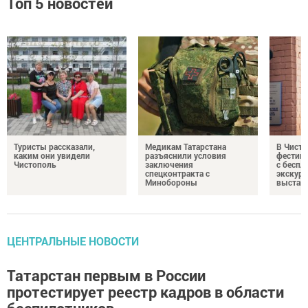
Топ 5 новостей
Туристы рассказали,
Медикам Татарстана
В Чисто
каким они увидели
разъяснили условия
фестив
Чистополь
заключения
с бесп
спецконтракта с
экскурс
Минобороны
выстав
ЦЕНТРАЛЬНЫЕ НОВОСТИ
Татарстан первым в России
протестирует реестр кадров в области