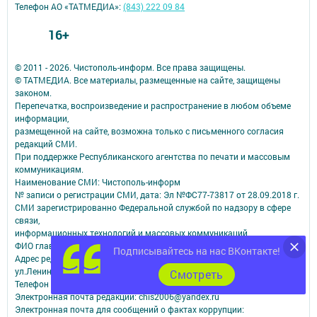
Телефон АО «ТАТМЕДИА»:
(843) 222 09 84
16+
© 2011 - 2026. Чистополь-информ. Все права защищены.
© ТАТМЕДИА. Все материалы, размещенные на сайте, защищены
законом.
Перепечатка, воспроизведение и распространение в любом объеме
информации,
размещенной на сайте, возможна только с письменного согласия
редакций СМИ.
При поддержке Республиканского агентства по печати и массовым
коммуникациям.
Наименование СМИ: Чистополь-информ
№ записи о регистрации СМИ, дата: Эл №ФС77-73817 от 28.09.2018 г.
СМИ зарегистрированно Федеральной службой по надзору в сфере
связи,
информационных технологий и массовых коммуникаций
ФИО главного редактора: Данилова Наталья Николаевна
Подписывайтесь на нас ВКонтакте!
Адрес редакции: 422980, Россия, Республика Татарстан, г.Чистополь,
ул.Ленина, 2-а.
Cмотреть
Телефон редакции: 8-84342-5-10-60; 8-84342-5-10-57 (РЕКЛАМА).
Электронная почта редакции: chis2006@yandex.ru
Электронная почта для сообщений о фактах коррупции: