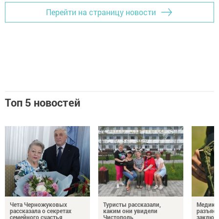
Перейти на страницу новости
Топ 5 новостей
Чета Черножуковых
Туристы рассказали,
Медикам
рассказала о секретах
каким они увидели
разъясн
семейного счастья
Чистополь
заключ