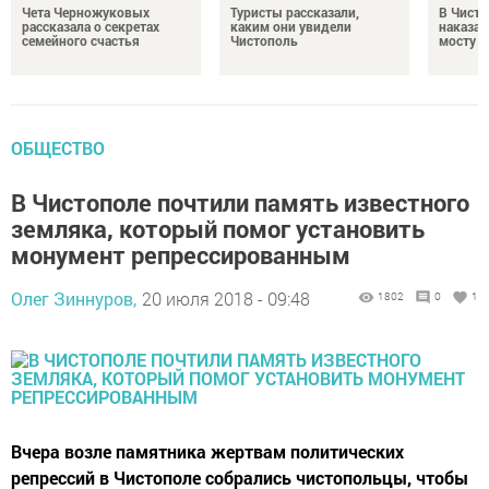
Чета Черножуковых
Туристы рассказали,
В Чисто
рассказала о секретах
каким они увидели
наказал
семейного счастья
Чистополь
мосту
ОБЩЕСТВО
В Чистополе почтили память известного
земляка, который помог установить
монумент репрессированным
Олег Зиннуров,
20 июля 2018 - 09:48
1802
0
1
Вчера возле памятника жертвам политических
репрессий в Чистополе собрались чистопольцы, чтобы