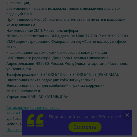
информации,
размещенной на сайте, возможна только с письменного согласия
редакций СМИ.
При поддержке Республиканского агентства по печати и массовым
коммуникациям.
Наименование СМИ: Чистополь-информ
№ записи о регистрации СМИ, дата: Эл №ФС77-73817 от 28.09.2018 г.
СМИ зарегистрированно Федеральной службой по надзору в сфере
связи,
информационных технологий и массовых коммуникаций
ФИО главного редактора: Данилова Наталья Николаевна
Адрес редакции: 422980, Россия, Республика Татарстан, г.Чистополь,
ул.Ленина, 2-а.
Телефон редакции: 8-84342-5-10-60; 8-84342-5-10-57 (РЕКЛАМА).
Электронная почта редакции: chis2006@yandex.ru
Электронная почта для сообщений о фактах коррупции:
chis2006@yandex.ru
Учредитель СМИ: АО «ТАТМЕДИА»
Антикоррупционная политика
АО «ТАТМЕДИА» использует «cookie»
для персонализации сервисов и
Подписывайтесь на нас ВКонтакте!
удобства пользователей сайтом.
Использование «cookie» можно отменить в настройках браузера.
Cмотреть
Политика конфиденциальности