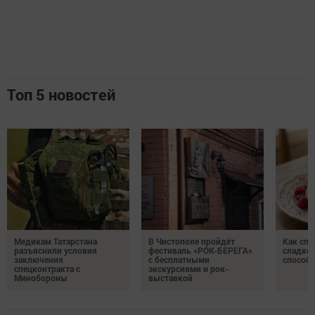
Топ 5 новостей
Медикам Татарстана
В Чистополе пройдёт
Как спр
разъяснили условия
фестиваль «РОК-БЕРЕГА»
сладком
заключения
с бесплатными
способ
спецконтракта с
экскурсиями и рок-
Минобороны
выставкой