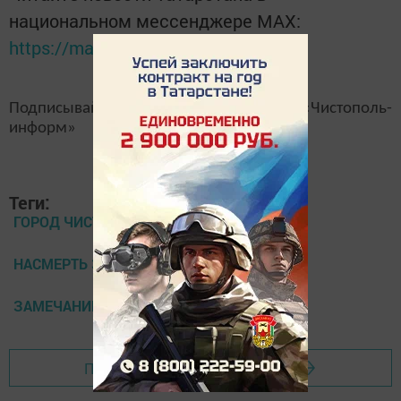
национальном мессенджере MАХ:
https://max.ru/tatmedia
Подписывайтесь на наш
канал
MAX
«Чистополь-
информ»
Теги:
ГОРОД ЧИСТОПОЛЬ
НАСМЕРТЬ ЗАБИЛИ МУЖЧИНУ
ЗАМЕЧАНИЕ
Перейти на страницу новости