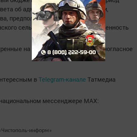
овета об административной комиссии,
а, предполагаемого к передаче из
ского сельского поселения в собственность
ренные на заседании, получили единогласное
интересным в
Telegram-канале
Татмедиа
в национальном мессенджере MАХ:
Чистополь-информ»