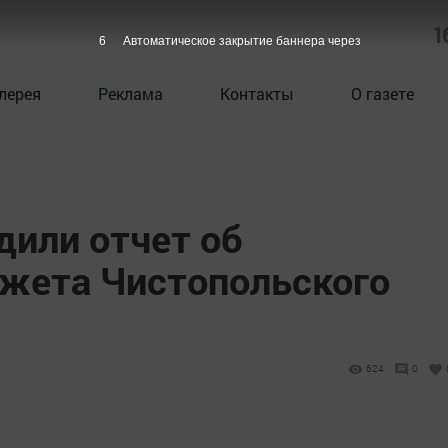
1
5
Автоматическое закрытие баннера через
лерея
Реклама
Контакты
О газете
дили отчет об
жета Чистопольского
624
0