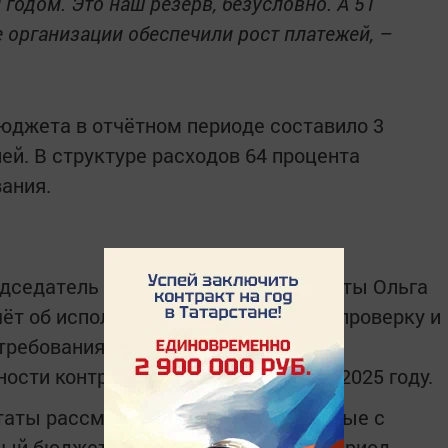
одом. Это наш резерв, безусловно. А 51
 организации обеспечили рост платежей, –
юджета в отчётном периоде составило 3
ей. В структуре расходов 64 процента
ания.
дседатель контрольно-счётной палаты Ольга
тчёт об исполнении бюджета прошёл проверку и
требованиям. Также Ольга Гришина
ости контрольно-счётной палаты в 2025 году.
утаты рассмотрели вопросы, связанные с
ый бюджет 2026 года и плановый период