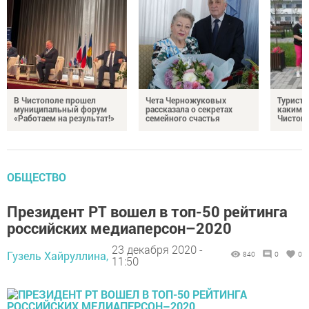
В Чистополе прошел
Чета Черножуковых
Туристы
муниципальный форум
рассказала о секретах
каким о
«Работаем на результат!»
семейного счастья
Чистоп
ОБЩЕСТВО
Президент РТ вошел в топ-50 рейтинга
российских медиаперсон–2020
23 декабря 2020 -
Гузель Хайруллина,
840
0
0
11:50