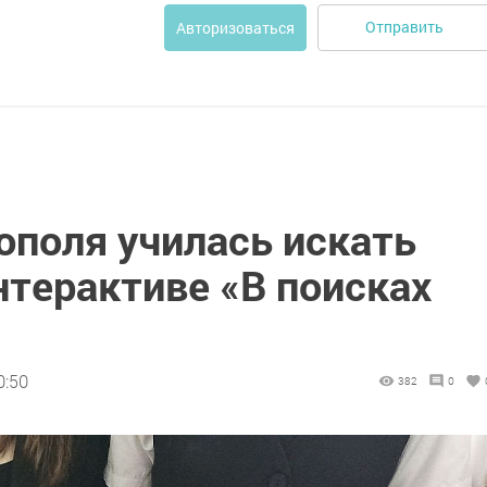
Отправить
Авторизоваться
поля училась искать
нтерактиве «В поисках
0:50
382
0