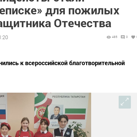
реписке» для пожилых
ащитника Отечества
1:20
485
0
ились к всероссийской благотворительной