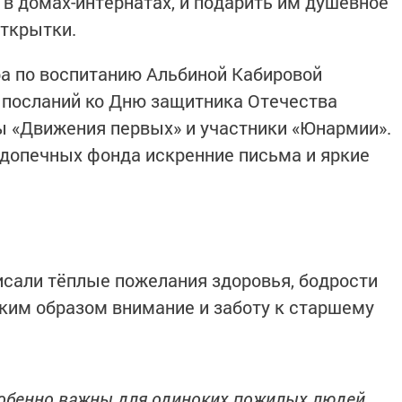
 домах-интернатах, и подарить им душевное
открытки.
а по воспитанию Альбиной Кабировой
 посланий ко Дню защитника Отечества
 «Движения первых» и участники «Юнармии».
допечных фонда искренние письма и яркие
исали тёплые пожелания здоровья, бодрости
аким образом внимание и заботу к старшему
собенно важны для одиноких пожилых людей,