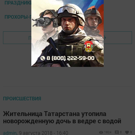
ПРАЗДНИКИ 10 АВГУСТА
ПРОХОРЫ-ПАРМЕНЫ
Перейти на страницу новости
ПРОИСШЕСТВИЯ
Жительница Татарстана утопила
новорожденную дочь в ведре с водой
admin,
9 августа 2018 - 16:40
1824
0
0