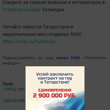
Следите за самым важным и интересным в
Telegram-канале
Татмедиа
Читайте новости Татарстана в
национальном мессенджере MАХ:
https://max.ru/tatmedia
Подписывайтесь на наш
канал
MAX
«Чистополь-
информ»
Теги:
ГОРОД ЧИСТОПОЛЬ
КАКОЙ ПРАЗДНИК 10 АВГУСТА