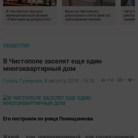
В Чистополе прошел
Врач из Чистополя
Чета Ч
муниципальный форум
рассказала о пяти фактах
рассказ
«Работаем на результат!»
заболеваний печени
семейно
ОБЩЕСТВО
В Чистополе заселят еще один
многоквартирный дом
Гузель Гумерова,
9 августа 2018 - 16:26
2706
0
1
Его построили по улице Полющенкова
Жилой дом, предназначенный для соципотечников,