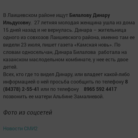
В Лаишевском районе ищут
Билалову Динару
Ильдусовн
у. 27 летняя молодая женщина ушла из дома
15 дней назад и не вернулась. Динара – жительница
одного из совхозов Лаишевского района, именно там ее
видели 23 июля, пишет газета «Камская новь». По
словам односельчан, Динара Билалова работала на
казанском маслодельном комбинате, у нее есть двое
детей.
Всех, кто где то видел Динару, или владеет какой-либо
информацией о ней просьба сообщить по телефону
8
(84378) 2-55-41
или по телефону
8965 592 4417
позвонить ее матери Альбине Замалиевой.
Фото из соцсетей
Новости СМИ2