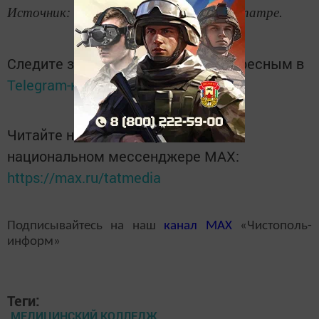
Источник: Татар-информ, Елена Кривопатре.
Следите за самым важным и интересным в
Telegram-канале
Татмедиа
Читайте новости Татарстана в
национальном мессенджере MАХ:
https://max.ru/tatmedia
Подписывайтесь на наш
канал
MAX
«Чистополь-
информ»
Теги:
МЕДИЦИНСКИЙ КОЛЛЕДЖ