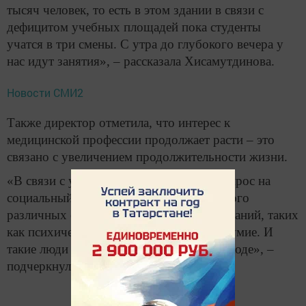
тысяч человек, то есть в этом здании в связи с
дефицитом учебных площадей пока студенты
учатся в три смены. С утра до глубокого вечера у
нас идут занятия», – рассказала Хисамутдинова.
Новости СМИ2
Также директор отметила, что интерес к
медицинской профессии продолжает расти – это
связано с увеличением продолжительности жизни.
«В связи с увеличением долгожителей спрос на
социальный уход растет. Развивается много
различных соматических и иных заболеваний, таких
как психическое расстройство или слабоумие. И
такие люди нуждаются в постороннем уходе», –
подчеркнула она.