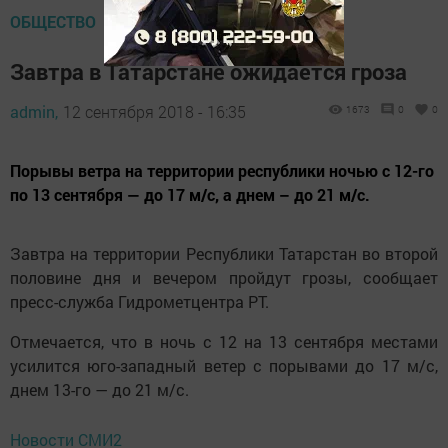
ОБЩЕСТВО
Завтра в Татарстане ожидается гроза
admin,
12 сентября 2018 - 16:35
1673
0
0
Порывы ветра на территории республики ночью с 12-го
по 13 сентября — до 17 м/с, а днем – до 21 м/с.
Завтра на территории Республики Татарстан во второй
половине дня и вечером пройдут грозы, сообщает
пресс-служба Гидрометцентра РТ.
Отмечается, что в ночь с 12 на 13 сентября местами
усилится юго-западный ветер с порывами до 17 м/с,
днем 13-го — до 21 м/с.
Новости СМИ2