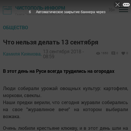
ЧИСТОПОЛЬ-ИНФОРМ
16+
5
Автоматическое закрытие баннера через
Газета "Чистопольские известия" - новости Чистополя
ОБЩЕСТВО
Что нельзя делать 13 сентября
13 сентября 2018 -
Камиля Киямова,
1650
0
0
08:59
В этот день на Руси всегда трудились на огородах
Люди собирали урожай овощных культур: картофеля,
моркови, свеклы.
Наши предки верили, что сегодня журавли собирались
на свое "журавлиное вече" на котором выбирали
вожака.
Очень любили крестьяне клюкву, и в этот день шли на