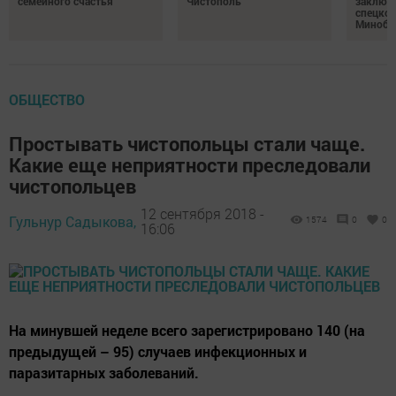
семейного счастья
Чистополь
заключ
спецкон
Минобо
ОБЩЕСТВО
Простывать чистопольцы стали чаще.
Какие еще неприятности преследовали
чистопольцев
12 сентября 2018 -
Гульнур Садыкова,
1574
0
0
16:06
На минувшей неделе всего зарегистрировано 140 (на
предыдущей – 95) случаев инфекционных и
паразитарных заболеваний.