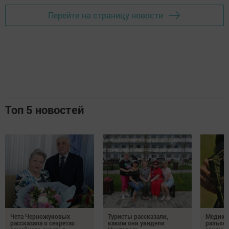
Перейти на страницу новости
Топ 5 новостей
Чета Черножуковых
Туристы рассказали,
Медикам
рассказала о секретах
каким они увидели
разъясн