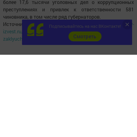
более 17,6 тысячи уголовных дел о коррупционных
преступлениях и привлек к ответственности 581
чиновника, в том числе ряд губернаторов.
Источник:
http://chelny-
Подписывайтесь на нас ВКонтакте!
izvest.ru/news/top5/moshennikov-v-mestakh-
Cмотреть
zaklyucheniya-otdelyat-ot-nasilnikov
Следите за самым важным и интересным в
Telegram-канале
Татмедиа
Читайте новости Татарстана в
национальном мессенджере MАХ:
https://max.ru/tatmedia
Подписывайтесь на наш
канал
MAX
«Чистополь-
информ»