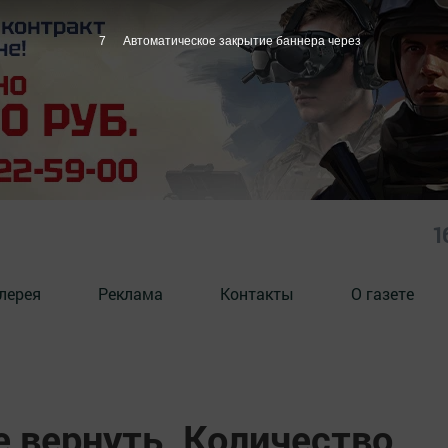
6
Автоматическое закрытие баннера через
1
лерея
Реклама
Контакты
О газете
е вернуть. Количество