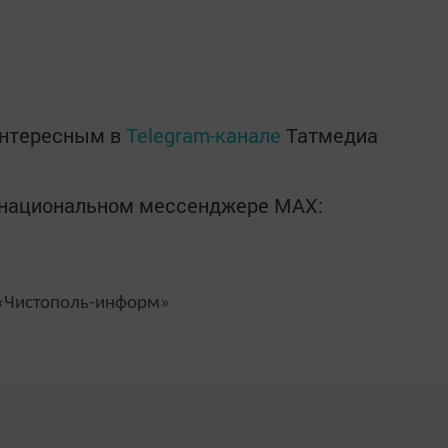
интересным в
Telegram-канале
Татмедиа
в национальном мессенджере MАХ:
Чистополь-информ»