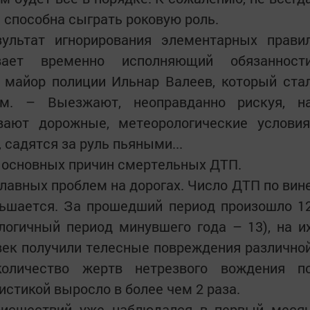
 способна сыграть роковую роль.
ультат игнорирования элементарных прави
вает временно исполняющий обязанност
 майор полиции Ильнар Валеев, который ста
ом. – Выезжают, неоправданно рискуя, н
вают дорожные, метеорологические условия
садятся за руль пьяными...
е основных причин смертельных ДТП.
главных проблем на дорогах. Число ДТП по вин
ньшается. За прошедший период произошло 1
логичный период минувшего года – 13), на и
овек получили телесные повреждения различно
количество жертв нетрезвого вождения п
стикой выросло в более чем 2 раза.
оисшест­вий уже наблюдался в первый меся