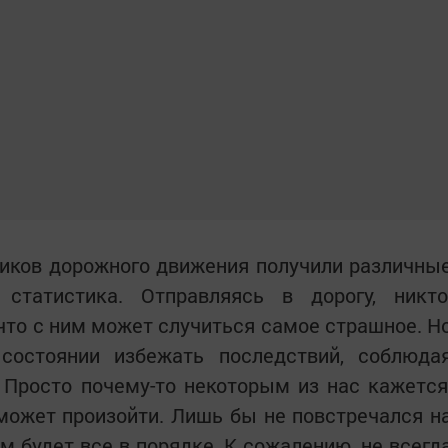
тников дорожного движения получили различны
статистика. Отправляясь в дорогу, никто
 что с ним может случиться самое страшное. Н
остоянии избежать последствий, соблюда
 Просто почему-то некоторым из нас кажется
 может произойти. Лишь бы не повстречался н
м будет все в порядке. К сожалению, не всегд