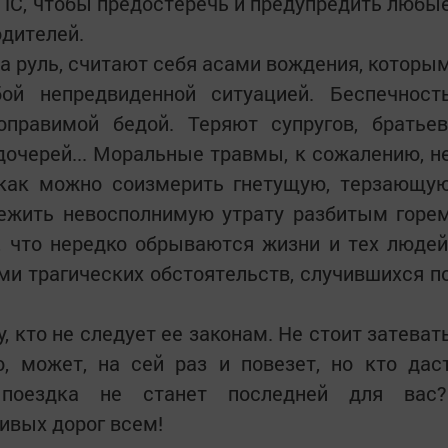
ПС, чтобы предостеречь и предупредить любы
дителей.
за руль, считают себя асами вождения, которы
ой непредвиденной ситуацией. Беспечност
оправимой бедой. Теряют супругов, братьев
 дочерей... Моральные травмы, к сожалению, н
и как можно соизмерить гнетущую, терзающу
режить невосполнимую утрату разбитым горе
, что нередко обрываются жизни и тех людей
и трагических обстоятельств, случившихся п
 кто не следует ее законам. Не стоит затеват
, может, на сей раз и повезет, но кто дас
поездка не станет последней для вас?
ивых дорог всем!