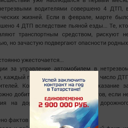
нетрезвыми водителями совершено 4 ДТП, 
еческих жизней. Если в феврале, марте был
шено 4 ДТП вследствие пьяной езды... Те, кто
авляют транспортным средством, рискуют н
ью, но зачастую подвергают опасности родных
стоянно ужесточается...
ции за управление автомобилем в нетрезво
е, каждый год совершается большое число ДТ
телей. Конечно, ужесточается наказание з
ожно добиться желаемых результатов, если н
ния на дорогах всех участников дорожног
ено фактов нетрезвого вождения?