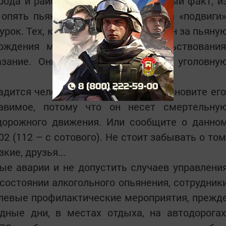
рода и района выявлен 171 подобный факт, и
 опять пьяные... Снова потянуло на «подвиги»
урок. Тех, кто уже ранее был наказан за пьяну
ождения медицинского освидетельствования
зание. Они «зарабатывают» себе уголовну
адится человек в пьяном виде, остановите его
авимое, потому что он несет смертельну
дорожного движения. Или сообщите о данно
2 (112 – с сотового). Не стоит забывать о том
кие, друзья...
е аварии и не допустить случаев управлени
остоянии алкогольного опьянения, сотрудник
левые профилактические мероприятия, прежд
дные дни, в местах отдыха, на автодорогах