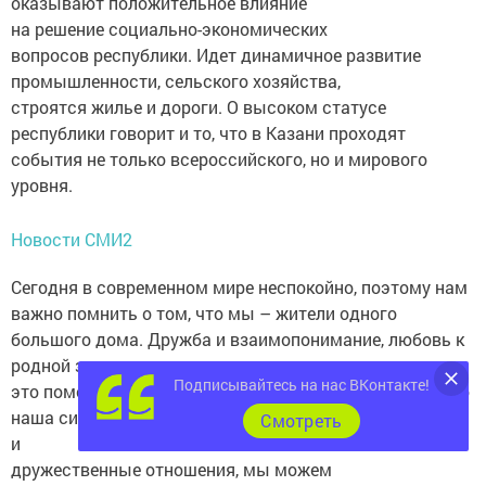
оказывают положительное влияние
на решение социально-экономических
вопросов республики. Идет динамичное развитие
промышленности, сельского хозяйства,
строятся жилье и дороги. О высоком статусе
республики говорит и то, что в Казани проходят
события не только всероссийского, но и мирового
уровня.
Новости СМИ2
Сегодня в современном мире неспокойно, поэтому нам
важно помнить о том, что мы – жители одного
большого дома. Дружба и взаимопонимание, любовь к
родной земле, уважение к старшему поколению – все
Подписывайтесь на нас ВКонтакте!
это помогает сохранить в нем мир. Важно помнить, что
наша сила в единстве! Сохраняя и преумножая мирные
Cмотреть
и
дружественные отношения, мы можем