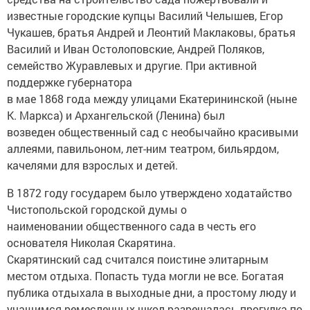
известные городские купцы Василий Челышев, Егор
Чукашев, братья Андрей и Леонтий Маклаковы, братья
Василий и Иван Остолоповские, Андрей Поляков,
семейство Журавлевых и другие. При активной
поддержке губернатора
в мае 1868 года между улицами Екатерининской (ныне
К. Маркса) и Архангельской (Ленина) был
возведен общественный сад с необычайно красивыми
аллеями, павильоном, лет-ним театром, бильярдом,
качелями для взрослых и детей.
В 1872 году государем было утверждено ходатайство
Чистопольской городской думы о
наименовании общественного сада в честь его
основателя Николая Скарятина.
Скарятинский сад считался поистине элитарным
местом отдыха. Попасть туда могли не все. Богатая
публика отдыхала в выходные дни, а простому люду и
учащимся ремесленных школ разрешалась прогулка по