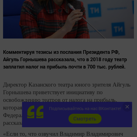
Комментируя тезисы из послания Президента РФ,
Айгуль Горнышева рассказала, что в 2018 году театр
заплатил налог на прибыль почти в 700 тыс. рублей.
Директор Казанского театра юного зрителя Айгуль
Горнышева приветствует инициативу по
освобождению театров от налога на прибыль,
которая прозвучала в послании Президента РФ
Подписывайтесь на нас ВКонтакте!
Федеральному Собранию. Об этом Горнышева
Cмотреть
рассказала корреспонденту ИА «Татар-информ».
«Если то, что озвучил Владимир Владимирович