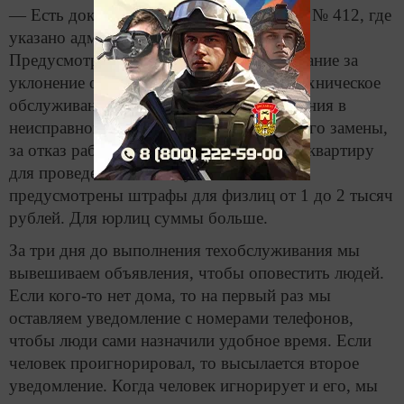
— Есть документ — Федеральный закон № 412, где
указано административное наказание.
Предусмотрено административное наказание за
уклонение от заключения договора на техническое
обслуживание, за содержание оборудования в
неисправном состоянии и уклонение от его замены,
за отказ работникам горгаза в доступе в квартиру
для проведения техобслуживания. За это
предусмотрены штрафы для физлиц от 1 до 2 тысяч
рублей. Для юрлиц суммы больше.
За три дня до выполнения техобслуживания мы
вывешиваем объявления, чтобы оповестить людей.
Если кого-то нет дома, то на первый раз мы
оставляем уведомление с номерами телефонов,
чтобы люди сами назначили удобное время. Если
человек проигнорировал, то высылается второе
уведомление. Когда человек игнорирует и его, мы