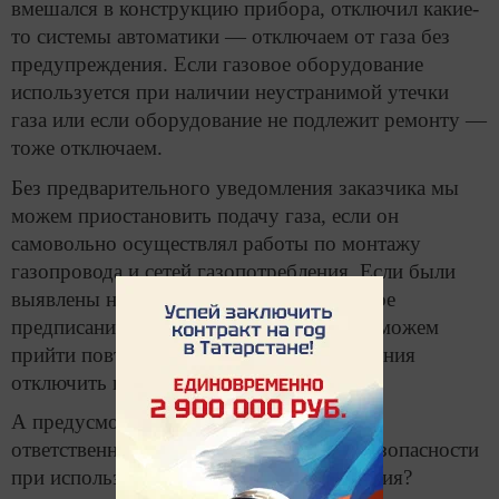
вмешался в конструкцию прибора, отключил какие-
то системы автоматики — отключаем от газа без
предупреждения. Если газовое оборудование
используется при наличии неустранимой утечки
газа или если оборудование не подлежит ремонту —
тоже отключаем.
Без предварительного уведомления заказчика мы
можем приостановить подачу газа, если он
самовольно осуществлял работы по монтажу
газопровода и сетей газопотребления. Если были
выявлены нарушения, выдано письменное
предписание, а человек не устранил, мы можем
прийти повторно и уже без предупреждения
отключить газовые приборы.
А предусмотрена ли административная
ответственность за нарушение правил безопасности
при использовании газового оборудования?