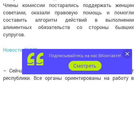
Члены комиссии постарались поддержать женщин
советами, оказали правовую помощь и помогли
составить алгоритм действий в выполнении
алиментных обязательств со стороны бывших
супругов.
Новости СМИ2
Подписывайтесь на нас ВКонтакте!
Cмотреть
– Сейчас вопрос алиментов конт­ролирует президент
республики. Все органы ориентированы на работу в
этом направлении, – отметил помощник
Чистопольского городского прокурора
Руслан Сергеев.
– Наша задача – помочь в получении денежных
выплат несовершеннолетним детям от нерадивых
родителей, которые всячески от этого уклоняются.
Отметим, что подобные встречи для жителей