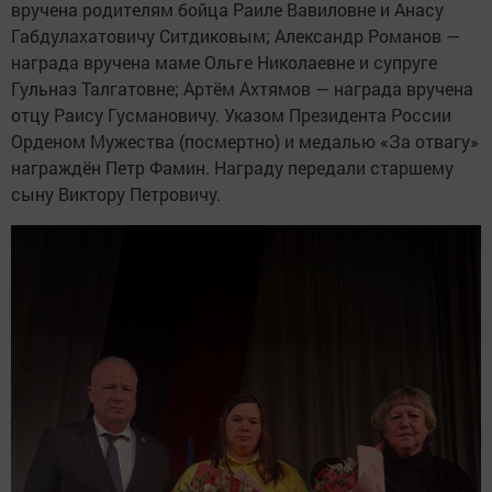
вручена родителям бойца Раиле Вавиловне и Анасу
Габдулахатовичу Ситдиковым; Александр Романов —
награда вручена маме Ольге Николаевне и супруге
Гульназ Талгатовне; Артём Ахтямов — награда вручена
отцу Раису Гусмановичу. Указом Президента России
Орденом Мужества (посмертно) и медалью «За отвагу»
награждён Петр Фамин. Награду передали старшему
сыну Виктору Петровичу.