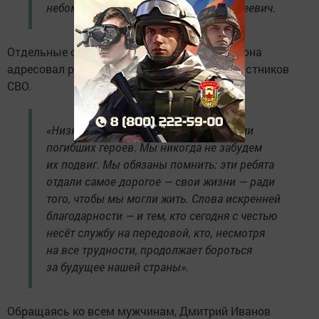
небом», — подчеркнул Дмитрий Алексеевич.
Отдельные слова благодарности глава района
адресовал родным и близким погибших участников
СВО.
«Низко склоняю голову перед родными
погибших героев. Мы никогда не забудем
их подвиг. Мы обязаны помнить: эти ребята
отдали самое дорогое — свои жизни — ради
того, чтобы мы могли жить. Слова искренней
благодарности — и тем, кто сегодня с честью
несёт службу на передовой, кто, несмотря
на все трудности, продолжает бороться
за будущее нашей страны».
Обращаясь ко всем мужчинам, Дмитрий Иванов