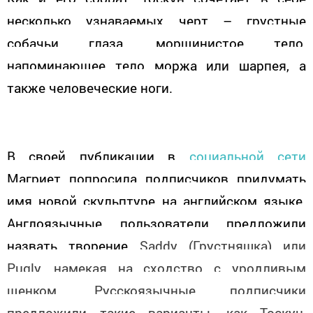
несколько узнаваемых черт – грустные
собачьи глаза, морщинистое тело,
напоминающее тело моржа или шарпея, а
также человеческие ноги.
В своей публикации в
социальной сети
Магриет попросила подписчиков придумать
имя новой скульптуре на английском языке.
Англоязычные пользователи предложили
назвать творение
Saddy (Грустняшка) или
Pugly, намекая на сходство с уродливым
щенком. Русскоязычные подписчики
предложили такие варианты, как Тоскун,