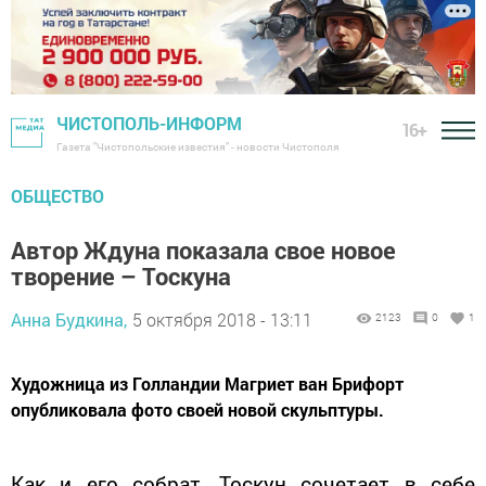
ЧИСТОПОЛЬ-ИНФОРМ
16+
Газета "Чистопольские известия" - новости Чистополя
ОБЩЕСТВО
Автор Ждуна показала свое новое
творение – Тоскуна
Анна Будкина,
5 октября 2018 - 13:11
2123
0
1
Художница из Голландии Магриет ван Брифорт
опубликовала фото своей новой скульптуры.
Как и его собрат, Тоскун сочетает в себе