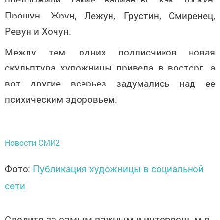
Прошун, Жрун, Лежун, Грустин, Смиренец,
Ревун и Хочун.
Между тем, одних подписчиков новая
скульптура художницы привела в восторг, а
вот другие всерьез задумались над ее
психическим здоровьем.
Новости СМИ2
Фото:
Публикация художницы в социальной
сети
Следите за самым важным и интересным в