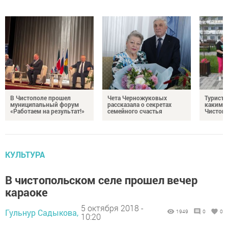
В Чистополе прошел
Чета Черножуковых
Туристы
муниципальный форум
рассказала о секретах
каким о
«Работаем на результат!»
семейного счастья
Чистоп
КУЛЬТУРА
В чистопольском селе прошел вечер
караоке
5 октября 2018 -
Гульнур Садыкова,
1949
0
0
10:20