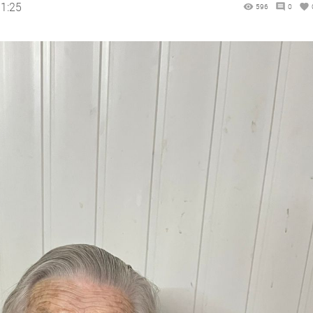
11:25
596
0