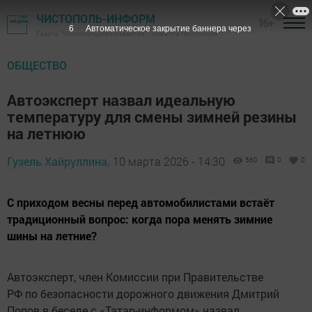
ЧИСТОПОЛЬ-ИНФОРМ
16+
5
Автоматическое закрытие баннера через
Газета "Чистопольские известия" - новости Чистополя
ОБЩЕСТВО
Автоэксперт назвал идеальную
температуру для смены зимней резины
на летнюю
Гузель Хайруллина,
10 марта 2026 - 14:30
560
0
0
С приходом весны перед автомобилистами встаёт
традиционный вопрос: когда пора менять зимние
шины на летние?
Автоэксперт, член Комиссии при Правительстве
РФ по безопасности дорожного движения Дмитрий
Попов в беседе с «Татар-информом» назвал