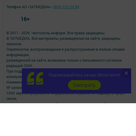
Телефон АО «ТАТМЕДИА»:
(843) 222 09 84
16+
© 2011 - 2026. Чистополь-информ. Все права защищены.
© ТАТМЕДИА. Все материалы, размещенные на сайте, защищены
законом.
Перепечатка, воспроизведение и распространение в любом объеме
информации,
размещенной на сайте, возможна только с письменного согласия
редакций СМИ.
При поддержке Республиканского агентства по печати и массовым
Подписывайтесь на нас ВКонтакте!
коммуникациям.
Наименование СМИ: Чистополь-информ
Cмотреть
№ записи о регистрации СМИ, дата: Эл №ФС77-73817 от 28.09.2018 г.
СМИ зарегистрированно Федеральной службой по надзору в сфере
связи,
информационных технологий и массовых коммуникаций
ФИО главного редактора: Данилова Наталья Николаевна
Адрес редакции: 422980, Россия, Республика Татарстан, г.Чистополь,
ул.Ленина, 2-а.
Телефон редакции: 8-84342-5-10-60; 8-84342-5-10-57 (РЕКЛАМА).
Электронная почта редакции: chis2006@yandex.ru