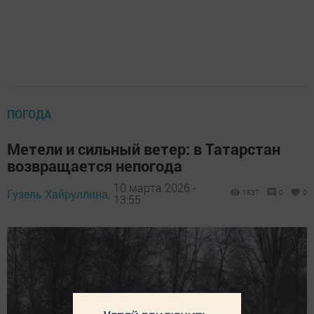
ПОГОДА
Метели и сильный ветер: в Татарстан
возвращается непогода
10 марта 2026 -
Гузель Хайруллина,
1837
0
0
13:55