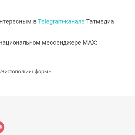
интересным в
Telegram-канале
Татмедиа
в национальном мессенджере MАХ:
Чистополь-информ»