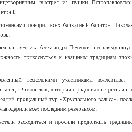
ицетворившим выстрел из пушки Петропавловско
етра I.
романсами покорил всех бархатный баритон Никола
овь.
зея-заповедника Александра Печенкина и заведующу
ожность прикоснуться к изящным традициям эпох
вленный несколькими участниками коллектива, 
 танец «Романеска», который с радостью встретили вс
едний прощальный тур «Хрустального вальса», посл
лагодарили всех последним реверансом.
хотели расходиться и просили продолжить традици