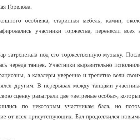
ая Горелова.
­кошного особняка, старинная мебель, камин, окол
афировались участники торжества, перенесли всех 
пар затрепетала под его торжественную музыку. Посл
ась череда танцев. Участники выразительно исполнил
рациозны, а кавалеры уверенно и трепетно вели свои
нялся другим. В перерывах между танцами участник
 свою сценку разыграли две «ветреные особы», которы
ошлись по некоторым участникам бала, но пото
вие от всех присутствующих. Бал продолжился новым