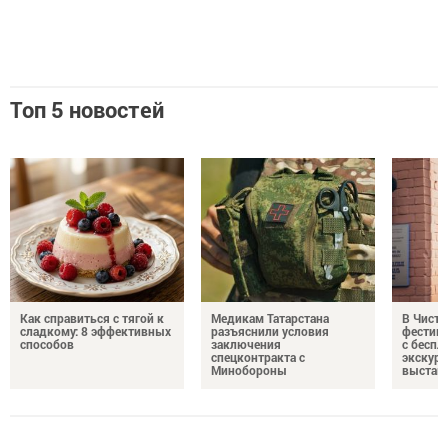
Топ 5 новостей
Как справиться с тягой к
Медикам Татарстана
В Чисто
сладкому: 8 эффективных
разъяснили условия
фестив
способов
заключения
с бесп
спецконтракта с
экскурс
Минобороны
выстав