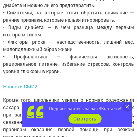
диабета и можно ли его предотвратить.
• Симптомы, на которые стоит обратить внимание —
ранние признаки, которые нельзя игнорировать.
• Виды диабета — в чем разница между первым
и вторым типом.
• Факторы риска — наследственность, лишний вес,
малоподвижный образ жизни.
• Профилактика — физическая активность,
рациональное питание, избегание стрессов, контроль
уровня глюкозы в крови.
Новости СМИ2
Кроме того, школьники узнали о нормах содержания
сахара в крови, возможных осложнениях
Подписывайтесь на нас ВКонтакте!
при запущенном заболевании и популярных мифах,
Cмотреть
связанных с диабетом. Отдельное внимание уделили
правилам оказания первой помощи при резком
изменении уровня глюкозы.