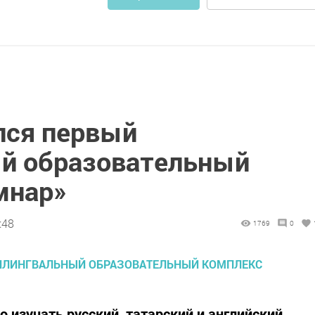
лся первый
й образовательный
мнар»
:48
1769
0
о изучать русский, татарский и английский