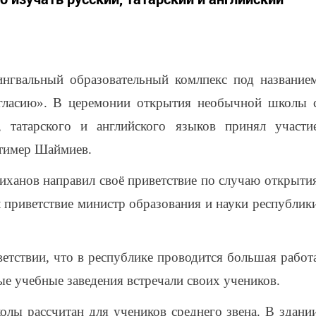
нгвальный образовательный комлпекс под название
гласию». В церемонии открытия необычной школы 
, татарского и английского языков принял участи
тимер Шаймиев.
иханов направил своё приветствие по случаю открыти
л приветствие министр образования и науки республик
етствии, что в республике проводится большая работ
ые учебные заведения встречали своих учеников.
лы рассчитан для учеников среднего звена. В здани