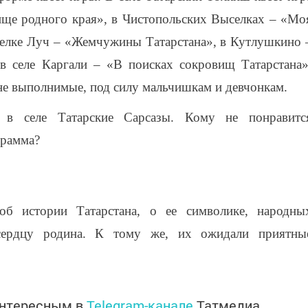
ище родного края», в Чистопольских Выселках – «Мо
оселке Луч – «Жемчужины Татарстана», в Кутлушкино 
 в селе Каргали – «В поисках сокровищ Татарстана»
лне выполнимые, под силу мальчишкам и девчонкам.
 в селе Татарские Сарсазы. Кому не понравитс
грамма?
об истории Татарстана, о ее символике, народны
сердцу родина. К тому же, их ожидали приятны
интересным в
Telegram-канале
Татмедиа