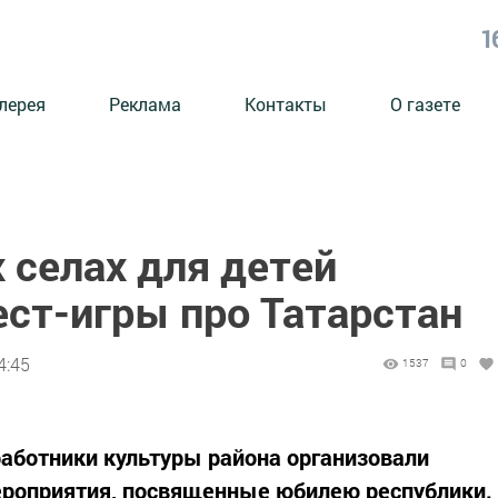
1
лерея
Реклама
Контакты
О газете
 селах для детей
ест-игры про Татарстан
4:45
1537
0
аботники культуры района организовали
роприятия, посвященные юбилею республики.