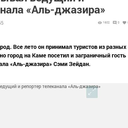
анала «Аль-джазира»
55
1602
0
род. Все лето он принимал туристов из разных
но город на Каме посетил и заграничный гость
нала «Аль-джазира» Сэми Зейдан.