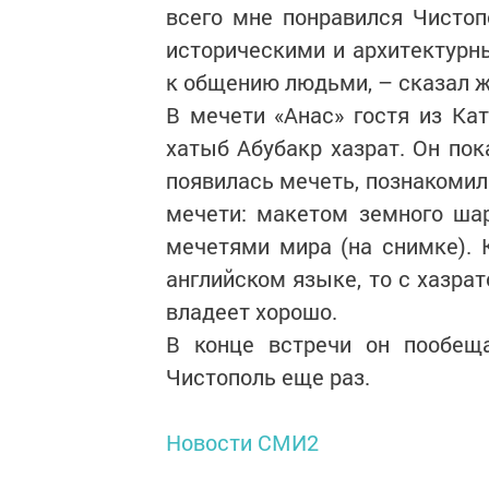
всего мне понравился Чистоп
историческими и архитектурн
к общению людьми, – сказал ж
В мечети «Анас» гостя из Ка
хатыб Абубакр хазрат. Он пок
появилась мечеть, познакомил
мечети: макетом земного ш
мечетями мира (на снимке). 
английском языке, то с хазра
владеет хорошо.
В конце встречи он по­обе­
Чистополь еще раз.
Новости СМИ2