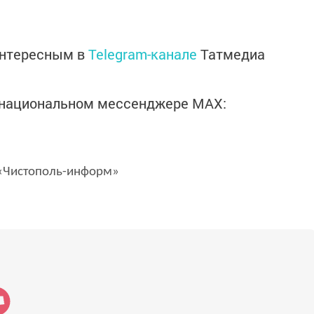
интересным в
Telegram-канале
Татмедиа
в национальном мессенджере MАХ:
Чистополь-информ»