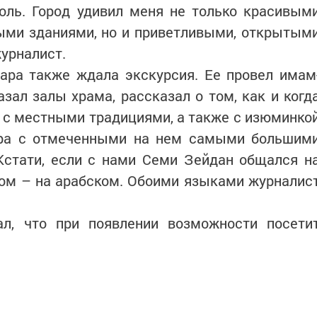
оль. Город удивил меня не только красивым
ыми зданиями, но и приветливыми, открытым
урналист.
тара также ждала экскурсия. Ее провел имам
азал залы храма, рассказал о том, как и когд
 с местными традициями, а также с изюминко
ара с отмеченными на нем самыми большим
Кстати, если с нами Семи Зейдан общался н
том – на арабском. Обоими языками журналис
щал, что при появлении возможности посети