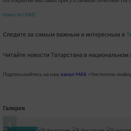
На открытии выставки присутствовали почетные гос
Новости СМИ2
Следите за самым важным и интересным в
T
Читайте новости Татарстана в национально
Подписывайтесь на наш
канал
MAX
«Чистополь-инфо
Галерея
❮