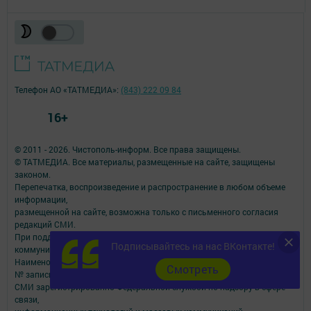
Телефон АО «ТАТМЕДИА»:
(843) 222 09 84
16+
© 2011 - 2026. Чистополь-информ. Все права защищены.
© ТАТМЕДИА. Все материалы, размещенные на сайте, защищены
законом.
Перепечатка, воспроизведение и распространение в любом объеме
информации,
размещенной на сайте, возможна только с письменного согласия
редакций СМИ.
При поддержке Республиканского агентства по печати и массовым
Подписывайтесь на нас ВКонтакте!
коммуникациям.
Наименование СМИ: Чистополь-информ
Cмотреть
№ записи о регистрации СМИ, дата: Эл №ФС77-73817 от 28.09.2018 г.
СМИ зарегистрированно Федеральной службой по надзору в сфере
связи,