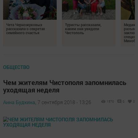
Чета Черножуковых
Туристы рассказали,
Медикам
рассказала о секретах
каким они увидели
разъясн
семейного счастья
Чистополь
заключ
спецкон
Минобо
ОБЩЕСТВО
Чем жителям Чистополя запомнилась
уходящая неделя
Анна Будкина,
7 сентября 2018 - 13:26
1570
0
0