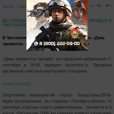
admin,
7 сентября 2018 - 13:42
1784
0
0
В Чистополе пройдут городские мероприятия: «День
трезвости» и забег «Кросс Татарстана-2018»
«День трезвости» пройдет на городской набережной 11
сентября в 16:00, передает kazanfirst.ru. Праздник
организуют местные мухтасибат и епархия.
Новости СМИ2
Спортивное мероприятие «Кросс Татарстана-2018»
будет организовано на стадионе «Татнефть-Олимп» 15
сентября отделом спорта райисполкома. Начнется в 9
часов. Дистанцию 1000 км сначала побегут школьники