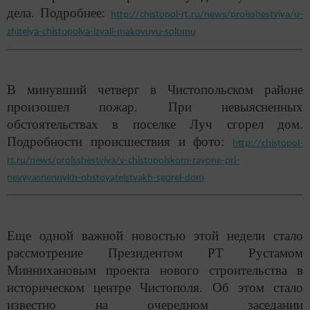
дела. Подробнее:
http://chistopol-rt.ru/news/proisshestviya/u-
zhitelya-chistopolya-izyali-makovuyu-solomu
В минувший четверг в Чистопольском районе
произошел пожар. При невыясненных
обстоятельствах в поселке Луч сгорел дом.
Подробности происшествия и фото:
http://chistopol-
rt.ru/news/proisshestviya/v-chistopolskom-rayone-pri-
nevyyasnennykh-obstoyatelstvakh-sgorel-dom
Еще одной важной новостью этой недели стало
рассмотрение Президентом РТ Рустамом
Миннихановым проекта нового строительства в
историческом центре Чистополя. Об этом стало
известно на очередном заседании