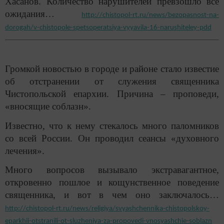
Хасанов. Количество нарушителей превзошло все
ожидания…
http://chistopol-rt.ru/news/bezopasnost-na-
dorogah/v-chistopole-spetsoperatsiya-vyyavila-16-narushiteley-pdd
Громкой новостью в городе и районе стало известие
об отстранении от служения священника
Чистопольской епархии. Причина – проповеди,
«вносящие соблазн».
Известно, что к нему стекалось много паломников
со всей России. Он проводил сеансы «духовного
лечения».
Много вопросов вызывало экстравагантное,
откровенно пошлое и кощунственное поведение
священника, и вот в чем оно заключалось…
http://chistopol-rt.ru/news/religiya/svyashchennika-chistopolskoy-
eparkhii-otstranili-ot-sluzheniya-za-propovedi-vnosyashchie-soblazn