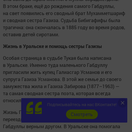
В этом браке, ещё до рождения самого Габдуллы,
на свет появились его сводный брат Мухамметшариф
и сводная сестра Газиза. Судьба Бибигафифы была
трагична: она скончалась в 1885 году во время родов,
оставив детей сиротами.
Жизнь в Уральске и помощь сестры Газизы
Особая страница в судьбе Тукая была написана
в Уральске. Именно туда маленького Габдуллу
пригласили жить купец Галиасгар Усманов и его
супруга Газиза Усманова. В этой же семье до своего
замужества жила и Газиза Забирова (1877–1963) —
та самая сводная сестра поэта, которая всегда
относилась к брату с большой нежностью.
Подписывайтесь на нас ВКонтакте!
Жизнь Газизы была непростой: раннее сиротство,
Cмотреть
переезды и лишения. Но именно она стала для юного
Габдуллы верным другом. В Уральске она помогала