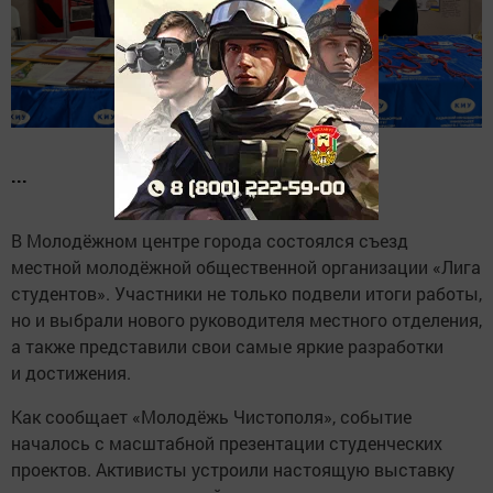
...
В Молодёжном центре города состоялся съезд
местной молодёжной общественной организации «Лига
студентов». Участники не только подвели итоги работы,
но и выбрали нового руководителя местного отделения,
а также представили свои самые яркие разработки
и достижения.
Как сообщает «Молодёжь Чистополя», событие
началось с масштабной презентации студенческих
проектов. Активисты устроили настоящую выставку