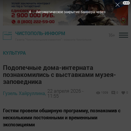
3
Автоматическое закрытие баннера через
ЧИСТОПОЛЬ-ИНФОРМ
16+
Газета "Чистопольские известия" - новости Чистополя
КУЛЬТУРА
Подопечные дома-интерната
познакомились с выставками музея-
заповедника
22 апреля 2026 -
Гузель Хайруллина,
1009
0
0
11:55
Гостям провели обширную программу, познакомив с
несколькими постоянными и временными
экспозициями