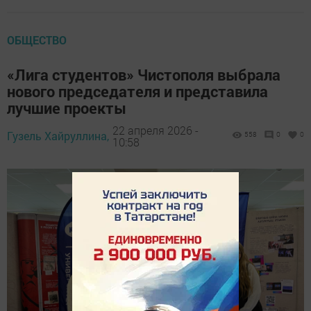
ОБЩЕСТВО
«Лига студентов» Чистополя выбрала
нового председателя и представила
лучшие проекты
22 апреля 2026 -
Гузель Хайруллина,
558
0
0
10:58