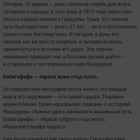
Сегодня, 15 апреля — день глубокой скорби для всего
татарского народа: в этот день в 1913 году перестало
биться сердце великого Габдуллы Тукая. Его земной
путь был коротким — всего 27 лет, — но его поэтическое
слово стало бессмертным. И сегодня, в день его
памяти, мы не просто скорбим, а пытаемся вновь
прикоснуться к истокам его души. Эти поиски
неизменно приводят нас в Высокогорский район —
в старинное и гостеприимное село Ямашурма.
Бибигафифа — первая жена отца поэта.
Исследователи биографии поэта знают, что каждое
имя в его окружении — это целая судьба. Родовые
корни близких Тукая неразрывно связаны с историей
Ямашурмы. Именно здесь начинался жизненный путь
Бибигафифы — первой супруги отца поэта,
Мухамметгарифа хазрата.
Она была дочерью местного муллы Сираджетдина.