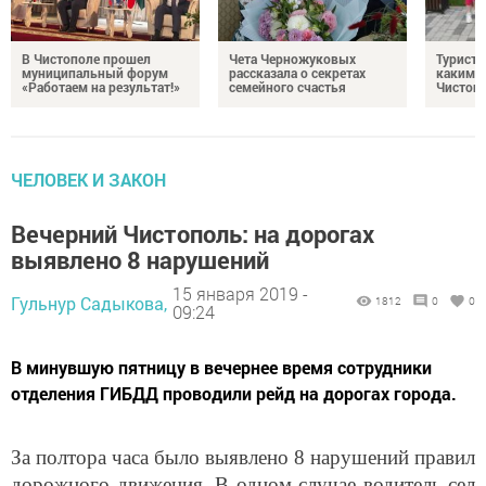
В Чистополе прошел
Чета Черножуковых
Туристы
муниципальный форум
рассказала о секретах
каким о
«Работаем на результат!»
семейного счастья
Чистоп
ЧЕЛОВЕК И ЗАКОН
Вечерний Чистополь: на дорогах
выявлено 8 нарушений
15 января 2019 -
Гульнур Садыкова,
1812
0
0
09:24
В минувшую пятницу в вечернее время сотрудники
отделения ГИБДД проводили рейд на дорогах города.
За полтора часа было выявлено 8 нарушений правил
дорожного движения. В одном случае водитель сел