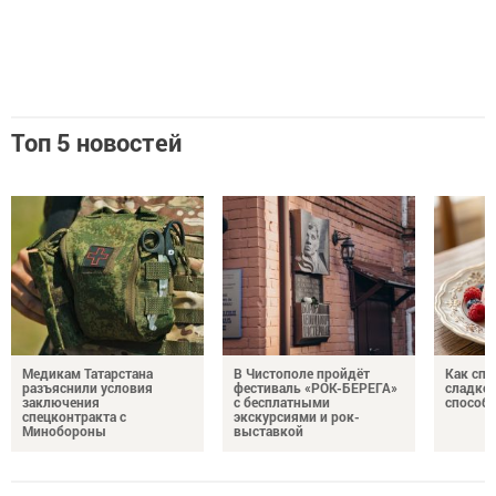
Топ 5 новостей
Медикам Татарстана
В Чистополе пройдёт
Как спр
разъяснили условия
фестиваль «РОК-БЕРЕГА»
сладком
заключения
с бесплатными
способ
спецконтракта с
экскурсиями и рок-
Минобороны
выставкой