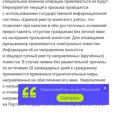
специальной военной операции привлекаться не будут.
Мероприятия текущего призыва проводятся
с использованием государственной информационной
системы «Единый реестр воинского учёта», что
позволяет при наличии в нём достаточных оснований
предоставлять отсрочки гражданам без личной явки
на заседания призывной комиссии. Для оповещения
призывников применяются электронные повестки.
Информация об их направлении вносится
в общедоступный реестр направленных (вручённых)
повесток. В случае неявки без уважительной причины
по истечении 20 календарных дней к гражданину
применяют­ся временные ограничительные меры,
направленные на обеспечение его явки. Уведомление
о направлении электронной повестки, применении
Подписывайтесь на нас ВКонтакте!
и отмене временных ограничительных мер
Cмотреть
направляется гражданину в личный кабинет
на Портале государственных и муниципальных услуг.