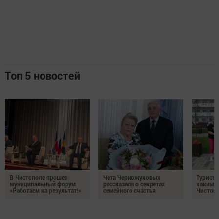
Топ 5 новостей
В Чистополе прошел
Чета Черножуковых
Туристы
муниципальный форум
рассказала о секретах
каким о
«Работаем на результат!»
семейного счастья
Чистоп