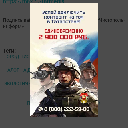
https://max.ru/tatmedia
Подписывайтесь на наш
канал
MAX
«Чистополь-
информ»
Теги:
ГОРОД ЧИСТОПОЛЬ
НАЛОГ НА ДЫМ И ОКУРКИ
ЭКОЛОГИЧЕСКИЙ НАЛОГ
Перейти на страницу новости