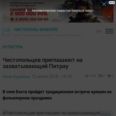
4
Автоматическое закрытие баннера через
ЧИСТОПОЛЬ-ИНФОРМ
16+
Газета "Чистопольские известия" - новости Чистополя
КУЛЬТУРА
Чистопольцев приглашают на
захватывающий Питрау
Анна Будкина,
12 июля 2018 - 16:19
1748
0
0
В селе Бахта пройдет традиционная встреча кряшен на
фольклорном празднике.