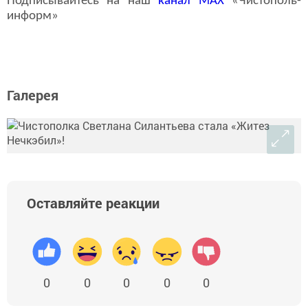
Подписывайтесь на наш
канал
MAX
«Чистополь-
информ»
Галерея
Оставляйте реакции
0
0
0
0
0