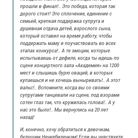
прошли в финал!.. Это победа, которая так
дорого стоит! Это сплочение, единение с
семьей, крепкая поддержка супруга и
душевная отдача детей, взрослого сына,
который оставил на время работу, чтобы
поддержать маму и поучаствовать во всех
этапах конкурса!.. А те эмоции, которые
испытываешь от дефиле, когда ты идешь по
сцене концертного зала «Академия» на 1200
мест и слышишь бурю оваций, в которых
купаешься и не хочешь выныривать!.. А этот
вальс!.. Вспомните, когда вы со своими
супругами танцевали на сцене, под взорами
сотен глаз так, что кружилась голова!.. А у
нас это было!.. Мы вернулись на 20 лет
назад!
И, конечно, хочу обратиться к девочкам,
будущим Нечкебилечкам! Если вы чувствуете