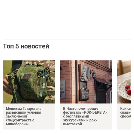
Топ 5 новостей
Медикам Татарстана
В Чистополе пройдёт
Как спр
разъяснили условия
фестиваль «РОК-БЕРЕГА»
сладком
заключения
с бесплатными
способ
спецконтракта с
экскурсиями и рок-
Минобороны
выставкой