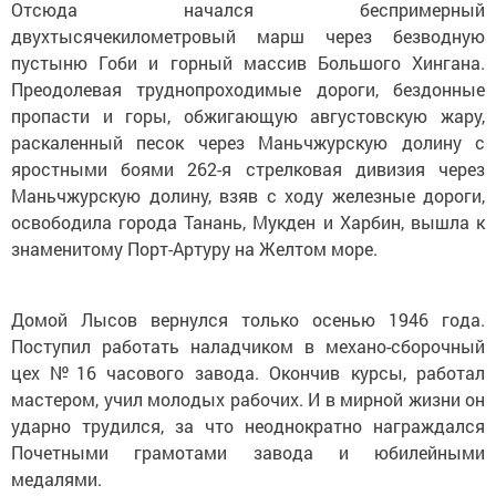
Отсюда начался беспримерный
двухтысячекилометровый марш через безводную
пустыню Гоби и горный массив Большого Хингана.
Преодолевая труднопроходимые дороги, бездонные
пропасти и горы, обжигаю­щую августовскую жару,
раскаленный песок через Маньчжурскую долину с
яростными боями 262-я стрелковая дивизия через
Маньчжурскую долину, взяв с ходу железные дороги,
освободила города Танань, Мукден и Харбин, вышла к
знаменитому Порт-Артуру на Желтом море.
Домой Лысов вернулся только осенью 1946 года.
Поступил работать наладчиком в механо-сборочный
цех №16 часового завода. Окончив курсы, работал
мастером, учил молодых рабочих. И в мирной жизни он
ударно трудился, за что неоднократно награждался
Почетными грамотами завода и юбилейными
медалями.