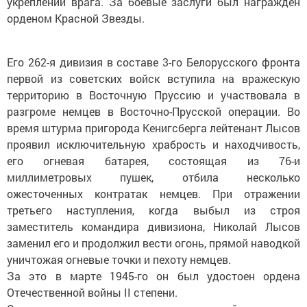
укреплений врага. За боевые заслуги был награжден
орденом Красной Звезды.
Его 262-я дивизия в составе 3-го Белорусского фронта
первой из советских войск вступила на вражескую
территорию в Восточную Пруссию и участвовала в
разгроме немцев в ­Вос­­­точ­но-Прусской операции. Во
время штурма пригорода Кенигсберга лейтенант Лысов
проявил исключительную храбрость и находчивость,
его огневая батарея, состоящая из 76-и
миллиметровых пушек, отбила несколько
ожесточенных контратак немцев. При отражении
третьего наступления, когда выбыл из строя
заместитель командира дивизиона, Николай Лысов
заменил его и продолжил вести огонь, прямой наводкой
уничтожая огневые точки и пехоту немцев.
За это в марте 1945-го он был удос­тоен ордена
Отечественной войны II степени.