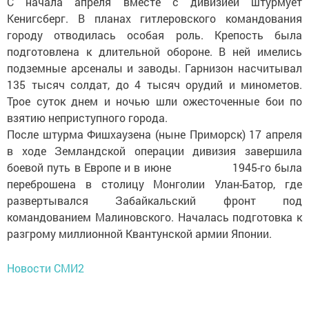
С начала апреля вместе с дивизией штурмует
Кенигсберг. В планах гитлеровского командования
городу отводилась особая роль. Крепость была
подготовлена к длительной обороне. В ней имелись
подземные арсеналы и заводы. Гарнизон насчитывал
135 тысяч солдат, до 4 тысяч орудий и минометов.
Трое суток днем и ночью шли ожесточенные бои по
взятию неприступного города.
После штурма Фишхаузена (ныне Приморск) 17 апреля
в ходе Земландской операции дивизия завершила
боевой путь в Европе и в июне 1945-го­­ была
переброшена в столицу Монголии Улан-Батор, где
развертывался Забайкальский фронт под
командованием Малиновского. Началась подготовка к
разгрому миллионной Квантунской армии Японии.
Новости СМИ2