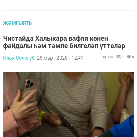
ҖӘМГЫЯТЬ
Чистайда Халыкара вафля көнен
файдалы һәм тәмле билгеләп үттеләр
Илья Сологуб,
28 март 2026 - 12:41
118
0
0