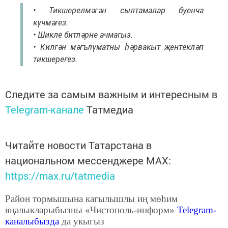
• Тикшерелмәгән сылтамалар буенча
күчмәгез.
• Шикле битләрне ачмагыз.
• Килгән мәгълүматны һәрвакыт җентекләп
тикшерегез.
Следите за самым важным и интересным в
Telegram-канале
Татмедиа
Читайте новости Татарстана в
национальном мессенджере MАХ:
https://max.ru/tatmedia
Район тормышына кагылышлы иң мөһим
яңалыкларыбызны «Чистополь-информ»
Telegram
-
каналыбызда
да укыгыз