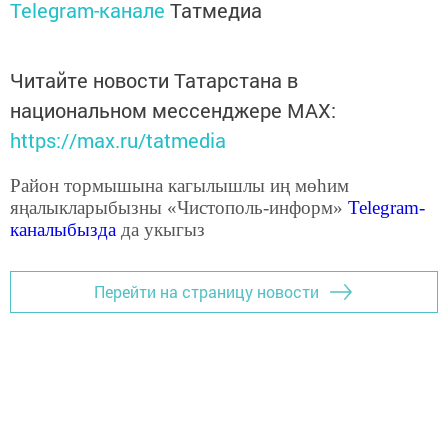
Telegram-канале
Татмедиа
Читайте новости Татарстана в
национальном мессенджере MАХ:
https://max.ru/tatmedia
Район тормышына кагылышлы иң мөһим
яңалыкларыбызны «Чистополь-информ»
Telegram
-
каналыбызда
да укыгыз
Перейти на страницу новости