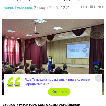
Гузель Гумерова,
27 март 2026 - 12:21
85
0
0
Яшь Татмедиа проектының яңа видеосын
карадыгызмы?
Карарга
Уеннар, статистика һәм мөһим кагыйдәләр