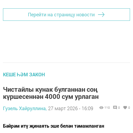
Перейти на страницу новости
КЕШЕ ҺӘМ ЗАКОН
Чистайлы кунак булганнан соң
күршесеннән 4000 сум урлаган
Гузель Хайруллина,
27 март 2026 - 16:09
110
0
0
Бәйрәм итү җинаять эше белән тәмамланган