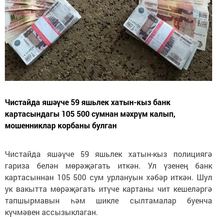
Чистайда яшәүче 59 яшьлек хатын-кыз банк
картасындагы 105 500 сумнан мәхрүм калып,
мошенниклар корбаны булган
Чистайда яшәүче 59 яшьлек хатын-кыз полициягә
гариза белән мөрәҗәгать иткән. Ул үзенең банк
картасыннан 105 500 сум урлануын хәбәр иткән. Шул
ук вакытта мөрәҗәгать итүче картаны чит кешеләргә
тапшырмавын һәм шикле сылтамалар буенча
күчмәвен ассызыклаган.