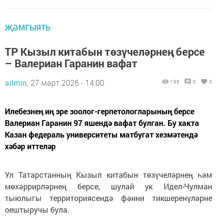
ҖӘМГЫЯТЬ
ТР Кызыл китабын төзүчеләрнең берсе
– Валериан Гаранин вафат
admin,
27 март 2026 - 14:00
133
0
0
Илебезнең иң эре зоолог-герпетологларының берсе
Валериан Гаранин 97 яшендә вафат булган. Бу хакта
Казан федераль университеты матбугат хезмәтендә
хәбәр иттеләр
Ул Татарстанның Кызыл китабын төзүчеләрнең һәм
мөхәррирләрнең берсе, шулай ук Идел-Чулман
тыюлыгы территориясендә фәнни тикшеренүләрне
оештыручы була.