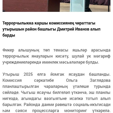
Террорчылыкка каршы комиссиянең чираттагы
утырышын район башлыгы Дмитрий Иванов алып
барды
Фикер алышуның төп темасы яшьләр арасында
террорчылык янауларын кисәтү, шулай ук мәгариф
учреждениеләрендә иминлек мәсьәләләре булды.
Утырыш 2025 елга йомгак ясаудан башланды.
Комиссия сәркатибе Ольга Заглядова
планлаштырылган чараларның үтәлеше турында
сөйләде. Чыгыш ясаучы билгеләп үткәнчә, эш планлы
нигездә, агымдагы вәзгыятьне исәпкә тотып алып
барылган. Районда даими рәвештә социаль-икътисади
һәм сәяси процессларга мониторинг үткәрелә.