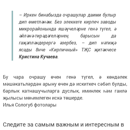
– Иркен бинабызда очрашулар даими булыр
дип өметләнәм. Без элеккеге кирпеч заводы
микрорайонында яшәүчеләрне генә түгел, ә
әйләнә-тирәдәгеләрнең барысын да
гаҗәпләндерергә әзербез, – дип нәтиҗә
ясады 8нче «Кирпичный» ТҖС җитәкчесе
Кристина Кучаева
.
Бу чара очрашу өчен генә түгел, ә көндәлек
мәшәкатьләрдән арыну өчен дә искиткеч сәбәп булды,
барлык катнашучыларга дуслык, иминлек һәм гаилә
җылысы мөһимлеген искә төшерде.
Илья Сологуб фотолары
Следите за самым важным и интересным в