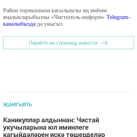
Район тормышына кагылышлы иң мөһим
яңалыкларыбызны «Чистополь-информ»
Telegram
-
каналыбызда
да укыгыз
Перейти на страницу новости
ҖӘМГЫЯТЬ
Каникуллар алдыннан: Чистай
укучыларына юл иминлеге
кагыйдәләрен искә төшерделәр