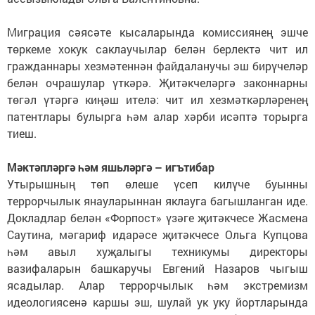
Миграция сәясәте кысаларында комиссиянең эшче
төркеме хокук саклаучылар белән берлектә чит ил
гражданнары хезмәтеннән файдаланучы эш бирүчеләр
белән очрашулар үткәрә. Җитәкчеләргә законнарны
төгәл үтәргә киңәш ителә: чит ил хезмәткәрләренең
патентлары булырга һәм алар хәрби исәптә торырга
тиеш.
М
әктәпләргә һәм яшьләргә
– игътибар
Утырышның төп өлеше үсеп килүче буынны
террорчылык янауларыннан яклауга багышланган иде.
Докладлар белән «Форпост» үзәге җитәкчесе Жасмена
Саутина, мәгариф идарәсе җитәкчесе Ольга Купцова
һәм авыл хуҗалыгы техникумы директоры
вазифаларын башкаручы Евгений Назаров чыгыш
ясадылар. Алар террорчылык һәм экстремизм
идеологиясенә каршы эш, шулай ук уку йортларында