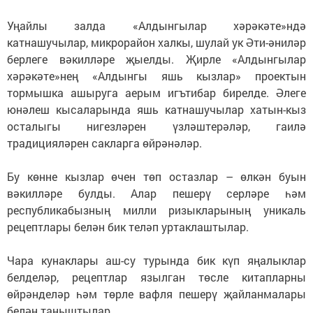
Уңайлы залда «Алдынгылар хәрәкәте»ндә
катнашучылар, микрорайон халкы, шулай ук Әти-әниләр
берлеге вәкилләре җыелды. Җирле «Алдынгылар
хәрәкәте»нең «Алдынгы яшь кызлар» проектын
тормышка ашыруга аерым игътибар бирелде. Әлеге
юнәлеш кысаларында яшь катнашучылар хатын-кыз
осталыгы нигезләрен үзләштерәләр, гаилә
традицияләрен сакларга өйрәнәләр.
Бу көнне кызлар өчен төп остазлар – өлкән буын
вәкилләре булды. Алар пешерү серләре һәм
республикабызның милли ризыкларының уникаль
рецептлары белән бик теләп уртаклаштылар.
Чара кунаклары аш-су турында бик күп яңалыклар
белделәр, рецептлар язылган төсле китапларны
өйрәнделәр һәм төрле вафля пешерү җайланмалары
белән таныштылар.