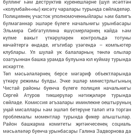
буллинг һәм деструктив күренешләрне (шул исәптән
«колумбайн»ны) кисәтү чаралары турында сөйләделәр.
Полициянең участок уполномоченныйлары һәм балигъ
булмаганнар эшләре бүлеге начальнигы урынбасары
Эльмира Сибгатуллина яшүсмерләрнең кайда һәм
күпме вакыт үткәрүләрен контрольдә тотуны
көчәйтергә өндәде, игътибар үзәгендә – компьютер
клублары. Ул шулай ук балаларның төнлә олылар
озатуыннан башка урамда булуына юл куймау турында
искәртте.
Төп мәсьәләләрнең берсе мәгариф объектларында
үткәрү режимы булды. Эчке эшләр министрлыгының
Чистай районы буенча бүлеге полиция начальнигы
Сергей Атуров тикшерүләр нәтиҗәләре турында
сөйләде. Комиссия әгъзалары иминлекне оештыруның
уңай мисаллары һәм эшләп бетерүне таләп итә торган
проблемалы моментлар турында фикер алыштылар.
Район башкарма комитеты җитәкчесенең социаль
мәсьәләләр буенча урынбасары Галина Задворнова да