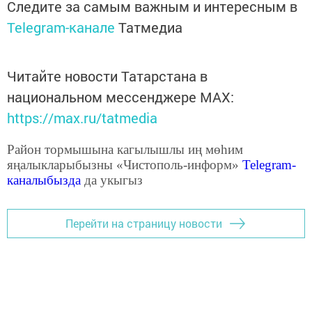
Следите за самым важным и интересным в
Telegram-канале
Татмедиа
Читайте новости Татарстана в
национальном мессенджере MАХ:
https://max.ru/tatmedia
Район тормышына кагылышлы иң мөһим
яңалыкларыбызны «Чистополь-информ»
Telegram
-
каналыбызда
да укыгыз
Перейти на страницу новости