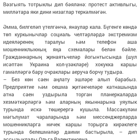
Вәзгыять тотрыклы дип бәяләнә: протест активлыгы,
милләтара яки дини низаглар теркәлмәгән.
Әмма, билгеләп үтелгәнчә, янаулар кала. Бүгенге көндә
төп куркынычлар социаль челтәрләрдә экстремизм
идеяләренең таралуы һәм телефон аша
мошенниклыкның яңа схемалары белән бәйле.
Гражданнарның җинаятьчеләр йогынтысында (шул
исәптән Украина кол-үзәкләре) хокукка каршы
гамәлләргә бару очраклары аеруча борчу тудыра.
– Без көн саен аңлату эшләре алып барабыз.
Предприятие һәм оешма җитәкчеләре катнашында
атна саен уздырыла торган планеркаларда
хезмәткәрләргә һәм аларның якыннарына уяулык
турында искә төшерергә кушыла. Массакүләм
мәгълүмат чараларында һәм мессенджерларда
мошенникларга ничек каршы торырга кирәклеге
турында белешмәләр даими бастырыла, – дип
ассызыклады Ольга Валентиновна.