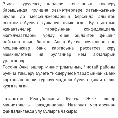
Зыян күрүченең кәрәзле телефонын тикшерү
барышында полиция хезмәткәрләре хатын-кызның
шулай да мессенджерларның берсендә алынган
сылтама буенча күчкәнен ачыклаган. Бу сылтама
җинаятьчеләр тарафыннан конфиденциаль
мәгълүматларны урлау өчен эшләнгән фишинг
сайтына алып барган. Аның буенча күчкәннән соң
мошенниклар банк картасына рөхсәтсез керү
мөмкинлегенә ия булганнар һәм акчаларын
урлаганнар.
Россия Эчке эшләр министрлыгының Чистай районы
буенча тикшерү бүлеге тикшерүчесе тарафыннан «Банк
картасыннан акча урлау» маддәсе буенча җинаять эше
кузгатылган.
Татарстан Республикасы буенча Эчке эшләр
министрлыгы гражданнарны Интернет челтәреннән
файдаланганда уяу булырга чакыра: