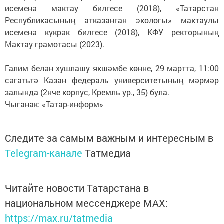
исеменә мактау билгесе (2018), «Татарстан
Республикасының атказанган экологы» мактаулы
исеменә күкрәк билгесе (2018), КФУ ректорының
Мактау грамотасы (2023).
Галим белән хушлашу якшәмбе көнне, 29 мартта, 11:00
сәгатьтә Казан федераль университетының мәрмәр
залында (2нче корпус, Кремль ур., 35) була.
Чыганак: «Татар-информ»
Следите за самым важным и интересным в
Telegram-канале
Татмедиа
Читайте новости Татарстана в
национальном мессенджере MАХ:
https://max.ru/tatmedia