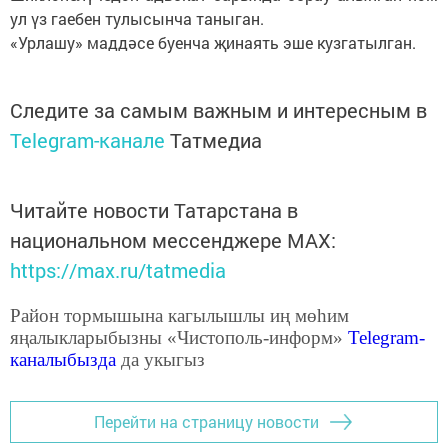
ул үз гаебен тулысынча таныган.
«Урлашу» маддәсе буенча җинаять эше кузгатылган.
Следите за самым важным и интересным в
Telegram-канале
Татмедиа
Читайте новости Татарстана в
национальном мессенджере MАХ:
https://max.ru/tatmedia
Район тормышына кагылышлы иң мөһим
яңалыкларыбызны «Чистополь-информ»
Telegram
-
каналыбызда
да укыгыз
Перейти на страницу новости