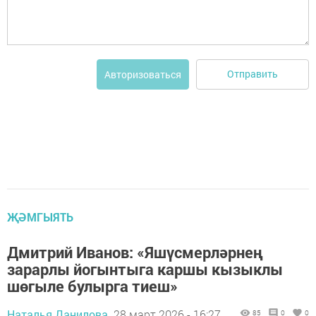
Отправить
Авторизоваться
ҖӘМГЫЯТЬ
Дмитрий Иванов: «Яшүсмерләрнең
зарарлы йогынтыга каршы кызыклы
шөгыле булырга тиеш»
Наталья Данилова,
28 март 2026 - 16:27
85
0
0