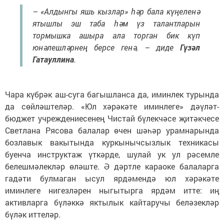
– «Алдынгы яшь кызлар» һәр бала күңеленә
ятышлы эш таба һәм үз талантларын
тормышка ашыра ала торган бик күп
юнәлешләрнең берсе генә, – диде
Гүзәл
Гатауллина
.
Чара күбрәк аш-суга багышланса да, иминлек турында
да сөйләштеләр. «Юл хәрәкәте иминлеге» дәүләт-
бюджет учреждениесенең Чистай бүлекчәсе җитәкчесе
Светлана Рясова балалар өчен шәһәр урамнарында
бозлавык вакытында куркынычсызлык техникасы
буенча инструктаж үткәрде, шулай ук ул рәсемле
белешмәлекләр өләште. Ә дәртле караоке балаларга
гадәти булмаган ысул ярдәмендә юл хәрәкәте
иминлеге нигезләрен ныгытырга ярдәм итте: иң
активларга бүләккә яктылык кайтаручы беләзекләр
бүләк иттеләр.