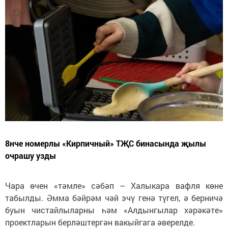
8нче номерлы «Кирпичный» ТҖС бинасында җылы
очрашу узды
Чара өчен «тәмле» сәбәп – Халыкара вафля көне
табылды. Әмма бәйрәм чәй эчү генә түгел, ә берничә
буын чистайлыларны һәм «Алдынгылар хәрәкәте»
проектларын берләштергән вакыйгага әверелде.