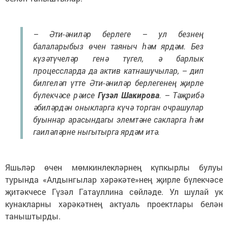
– Әти-әниләр берлеге – ул безнең
балаларыбыз өчен таяныч һәм ярдәм. Без
күзәтүчеләр генә түгел, ә барлык
процессларда да актив катнашучылар, – дип
билгеләп үтте Әти-әниләр берлегенең җирле
бүлекчәсе рәисе
Гүзәл Шакирова
. – Тәҗрибә
әбиләрдән оныкларга күчә торган очрашулар
буыннар арасындагы элемтәне сакларга һәм
гаиләләрне ныгытырга ярдәм итә.
Яшьләр өчен мөмкинлекләрнең күпкырлы булуы
турында «Алдынгылар хәрәкәте»нең җирле бүлекчәсе
җитәкчесе Гүзәл Гатауллина сөйләде. Ул шулай ук
кунакларны хәрәкәтнең актуаль проектлары белән
таныштырды.