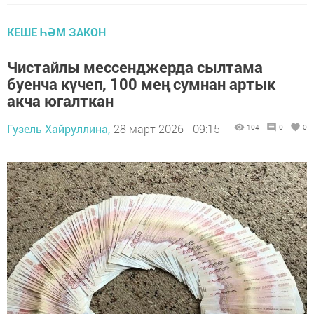
КЕШЕ ҺӘМ ЗАКОН
Чистайлы мессенджерда сылтама
буенча күчеп, 100 мең сумнан артык
акча югалткан
Гузель Хайруллина,
28 март 2026 - 09:15
104
0
0