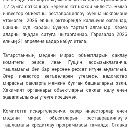
1,2 сумга сатканнар. Беренче кат шәхси милектә. Әмма
инвестор объектны реставрацияләү буенча йөкләмәне
үтәмәгән. 2025 елның октябрендә килешүне өзгәннәр,
бинаны суд карары буенча тартып алганнар. Хәзер
аларны яңадан сатуга чыгарганнар. Гаризалар 2026
елның 21 апреленә кадәр кабул ителә.
Татарстанның мәдәни мирас объектларын саклау
комитеты рәисе Иван Гущин ассызыклаганча,
ташламалы бәя бар нәрсәне рөхсәт итүне аңлатмый.
Әгәр инвестор вәгъдәләрен үтәмәсә, ведомство
мирасны сакларга мөмкин булган башкаларны эзли.
Хакимият органнары объектларны саклап калу өчен
җаваплылыкны үтәүгә ирешәчәк.
Комитетта искәртүләренчә, хәзер инвесторлар өчен
мәдәни мирас объектларын реставрацияләүгә
ташламалы кредитлау программасы гамәлдә. Ставка