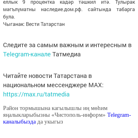
еллык 9 процентка кадәр тәшкил итә. Тулырак
мәгълүматны наследие.дом.рф. сайтында табарга
була.
Чыганак: Вести Татарстан
Следите за самым важным и интересным в
Telegram-канале
Татмедиа
Читайте новости Татарстана в
национальном мессенджере MАХ:
https://max.ru/tatmedia
Район тормышына кагылышлы иң мөһим
яңалыкларыбызны «Чистополь-информ»
Telegram
-
каналыбызда
да укыгыз