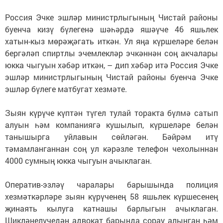
Россия Эчке эшләр министрлыгының Чистай районы
буенча кизү бүлегенә шәһәрдә яшәүче 46 яшьлек
хатын-кыз мөрәҗәгать иткән. Ул яңа күршеләре белән
бергәләп спиртлы эчемлекләр эчкәннән соң акчалары
юкка чыгуын хәбәр иткән, – дип хәбәр итә Россия Эчке
эшләр министрлыгының Чистай районы буенча Эчке
эшләр бүлеге матбугат хезмәте.
Зыян күрүче күптән түгел тулай торакта бүлмә сатып
алуын һәм компаниягә кушылып, күршеләре белән
танышырга уйлавын сөйләгән. Бәйрәм итү
тәмамланганнан соң ул кәрәзле телефон чехолыннан
4000 сумның юкка чыгуын ачыклаган.
Оператив-эзләү чаралары барышында полиция
хезмәткәрләре зыян күрүченең 58 яшьлек күршесенең
җинаять кылуга катнашы барлыгын ачыклаган.
Шикләнелүчедән адвокат барында сорау алынган һәм