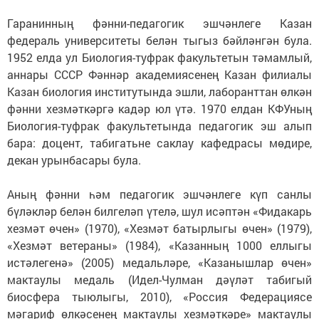
Гаранинның фәнни-педагогик эшчәнлеге Казан
федераль университеты белән тыгыз бәйләнгән була.
1952 елда ул Биология-туфрак факультетын тәмамлый,
аннары СССР Фәннәр академиясенең Казан филиалы
Казан биология институтында эшли, лаборанттан өлкән
фәнни хезмәткәргә кадәр юл үтә. 1970 елдан КФУның
Биология-туфрак факультетында педагогик эш алып
бара: доцент, табигатьне саклау кафедрасы мөдире,
декан урынбасары була.
Аның фәнни һәм педагогик эшчәнлеге күп санлы
бүләкләр белән билгеләп үтелә, шул исәптән «Фидакарь
хезмәт өчен» (1970), «Хезмәт батырлыгы өчен» (1979),
«Хезмәт ветераны» (1984), «Казанның 1000 еллыгы
истәлегенә» (2005) медальләре, «Казанышлар өчен»
мактаулы медаль (Идел-Чулман дәүләт табигый
биосфера тыюлыгы, 2010), «Россия Федерациясе
мәгариф өлкәсенең мактаулы хезмәткәре» мактаулы