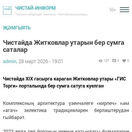
ЧИСТАЙ-ИНФОРМ
16+
"Чистай хәбәрләре" газетасы - Чистай яңалыклары
ҖӘМГЫЯТЬ
Чистайда Житковлар утарын бер сумга
саталар
admin,
28 март 2026 - 19:01
127
0
0
Чистайда XIX гасырга караган Житковлар утары «ГИС
Торги» порталында бер сумга сатуга куелган
Комплексның архитектура үзенчәлеге «кирпеч» һәм
«агач» эклектика традицияләрен берләштерүдән
гыйбарәт.
2023 елда төп йортның икенче катындагы бүлмәләрне