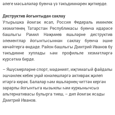
әлеге мәсьәләләр буенча үз тәкъдимнәрен җиткерде.
Деструктив йогынтыдан саклау
Утырышка йомгак ясап, Россия Федераль иминлек
хезмәтенең Татарстан Республикасы буенча идарәсе
башлыгы Рамил Нәҗмиев яшьләрне деструктив
элементлар йогынтысыннан саклау буенча эшне
көчәйтергә өндәде. Район башлыгы Дмитрий Иванов бу
тәкъдимне хуплады һәм профильле хезмәтләргә
күрсәтмә бирде.
– Яшүсмерләрне спорт, мәдәният, иҗтимагый файдалы
эшчәнлек кебек уңай юнәлешләргә активрак җәлеп
итәргә кирәк. Балалар һәм яшьләрнең читтән кергән
зарарлы йогынтыга кызыклы һәм куркынычсыз
альтернативасы булырга тиеш, – дип йомгак ясады
Дмитрий Иванов.