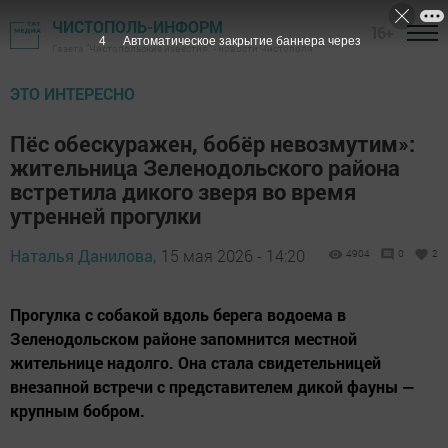
ЧИСТОПОЛЬ-ИНФОРМ
16+
3
Автоматическое закрытие баннера через
Газета "Чистопольские известия" - новости Чистополя
ЭТО ИНТЕРЕСНО
Пёс обескуражен, бобёр невозмутим»:
жительница Зеленодольского района
встретила дикого зверя во время
утренней прогулки
Наталья Данилова,
15 мая 2026 - 14:20
4904
0
2
Прогулка с собакой вдоль берега водоема в
Зеленодольском районе запомнится местной
жительнице надолго. Она стала свидетельницей
внезапной встречи с представителем дикой фауны —
крупным бобром.