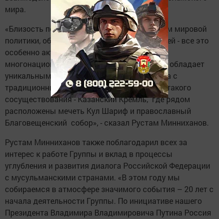
мира.
«Близость подходов к ключевым проблемам мировой
политики, общность нравственных ценностей - все это
особенно актуально для нашей страны как
многонационального государства, которое обладает
уникальным опытом выстраивания диалога с
традиционными религиями. Яркий пример такого
сосуществования - Казанский Кремль, где рядом
расположены мечеть Кул Шариф и православный
Благовещенский собор», - сказал Рустам Минниханов.
Рустам Минниханов также поблагодарил всех за
интерес к работе Группы и вклад в процессы
углубления и развития диалога Российской Федерации
с мусульманскими странами. «В этом году мы
собираемся в атмосфере значимого события – 20 лет с
начала деятельности Группы. По инициативе нашего
Президента Владимира Владимировича Путина Россия