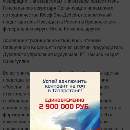
Федерации Магомедсалам Магомедов, заместитель
Генерального секретаря Организации исламского
сотрудничества Юсеф Эль-Дубейи, полномочный
представитель Президента России в Приволжском
федеральном округе Игорь Комаров, другие.
Заседание традиционно открылось чтением
Священного Корана, его прочел муфтий, председатель
Духовного управления мусульман РТ Камиль хазрат
Самигуллин.
Во вступительном слове Раис Республики Татарстан,
председатель Группы стратегического видения
«Россия – исламский мир» Рустам Минниханов
отметил, что на рубеже второго тысячелетия
глобальная система международных отношений
начала серьёзно меняться, важной тенденцией стало
формирование нового многополярного мира. Эти
изменения способствовали поиску новых форм
взаимодействия России с государствами исламского