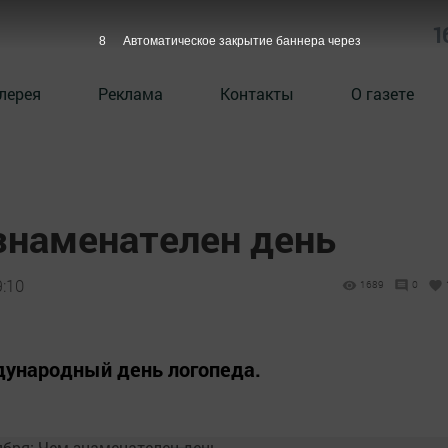
1
7
Автоматическое закрытие баннера через
лерея
Реклама
Контакты
О газете
 знаменателен день
9:10
1689
0
дународный день логопеда.