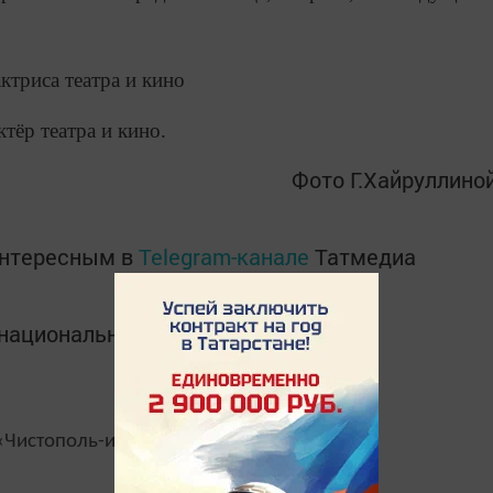
актриса театра и кино
ктёр театра и кино.
Фото Г.Хайруллино
интересным в
Telegram-канале
Татмедиа
в национальном мессенджере MАХ:
Чистополь-информ»