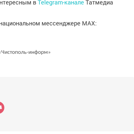
интересным в
Telegram-канале
Татмедиа
в национальном мессенджере MАХ:
Чистополь-информ»