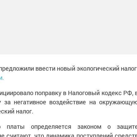
редложили ввести новый экологический налог
и.
ициировало поправку в Налоговый кодекс РФ, 
ту за негативное воздействие на окружающу
ский налог.
 платы определяется законом о защит
 считают, что динамика поступлений средст