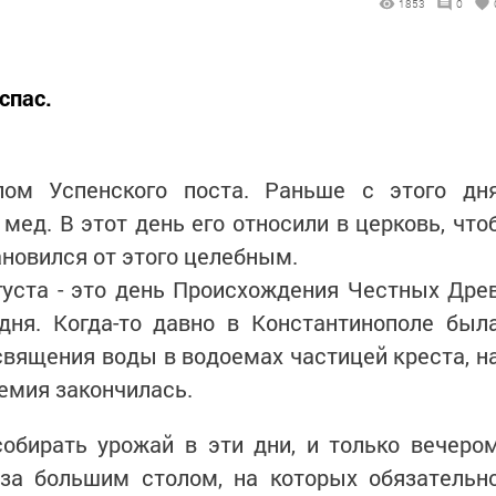
1853
0
спас.
лом Успенского поста. Раньше с этого дн
мед. В этот день его относили в церковь, что
ановился от этого целебным.
густа - это день Происхождения Честных Дре
дня. Когда-то давно в Константинополе был
священия воды в водоемах частицей креста, н
демия закончилась.
обирать урожай в эти дни, и только вечеро
 за большим столом, на которых обязательн