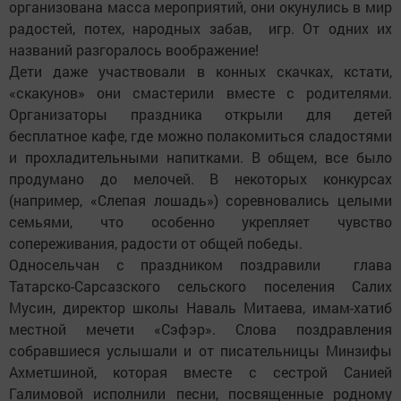
организована масса мероприятий, они окунулись в мир
радостей, потех, народных забав, игр. От одних их
названий разгоралось воображение!
Дети даже участвовали в конных скачках, кстати,
«скакунов» они смастерили вместе с родителями.
Организаторы праздника открыли для детей
бесплатное кафе, где можно полакомиться сладостями
и прохладительными напитками. В общем, все было
продумано до мелочей. В некоторых конкурсах
(например, «Слепая лошадь») соревновались целыми
семьями, что особенно укрепляет чувство
сопереживания, радости от общей победы.
Односельчан с праздником поздравили глава
Татарско-Сарсазского сельского поселения Салих
Мусин, директор школы Наваль Митаева, имам-хатиб
местной мечети «Сэфэр». Слова поздравления
собравшиеся услышали и от писательницы Минзифы
Ахметшиной, которая вместе с сестрой Санией
Галимовой исполнили песни, посвященные родному