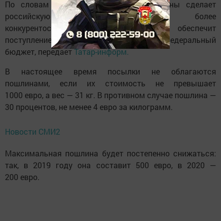
По словам источников, введение пошлины сделает
российскую интернет-торговлю более
конкурентоспособной. Кроме того, это обеспечит
поступление 25 млрд рублей в год в федеральный
бюджет, передает
Татар-информ.
В настоящее время посылки не облагаются
пошлинами, если их стоимость не превышает
1000 евро, а вес — 31 кг. В противном случае пошлина —
30 процентов, не менее 4 евро за килограмм.
Новости СМИ2
Максимальная пошлина будет постепенно снижаться:
так, в 2019 году она составит 500 евро, в 2020 —
200 евро.