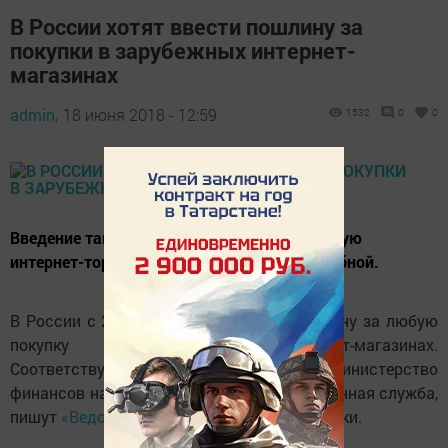
В России хотят ввести пошлину за
покупки в зарубежных интернет-
магазинах
admin,
18 июня 2018 - 12:59
1532
0
0
Введение такой пошлины сделает российскую
интернет-торговлю более конкурентоспособной.
В России с 2020 года могут ввести пошлину за любую
покупку в зарубежных интернет-магазинах.
Соответствующее предложение в Министерство
финансов направила Федеральная таможенная служба,
пишут
«Ведомости»
со ссылкой на источники.