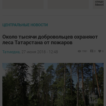
спецкон
Минобо
ЦЕНТРАЛЬНЫЕ НОВОСТИ
Около тысячи добровольцев охраняют
леса Татарстана от пожаров
Татмедиа,
27 июня 2018 - 12:48
1561
0
0