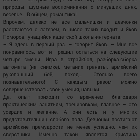
природы, шумные воспоминания о минувших днях,
веселье... В общем, романтика!
Впрочем, далеко не все мальчишки и девчонки
расстаются с лагерем, в число таких входит и Яков
Поморов, учащийся кадетской школы-интерната.
– Я здесь в первый раз, – говорит Яков. – Мне все
понравилось, вот и решил остаться на следующие
четыре смены. Игра в страйкбол, разборка-сборка
автомата (на снимке), метание гранаты, армейский
рукопашный бой, поход... Столько всего
познавательного! С каждым разом можно
совершенствовать свои умения, навыки.
Да, опыт приходит со временем, благодаря
практическим заня­тиям, тренировкам, главное – это
усердие и желание. А они есть и у многих
представительниц слабого пола. Девчонки постигают
армейские премудрости не менее успешно, чем их
сверстники. Именно такой является Кристина