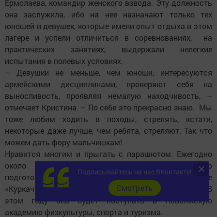
Ермолаева, командир женского взвода. Эту должность
она заслужила, ибо на нее назначают только тех
юношей и девушек, которые имели опыт отдыха в этом
лагере и успели отличиться в соревнованиях, на
практических занятиях, выдержали нелегкие
испытания в полевых условиях.
– Девушки не меньше, чем юноши, интересуются
армейскими дисциплинами, проверяют себя на
выносливость, проявляя немалую находчивость, –
отмечает Кристина. – По себе это прекрасно знаю. Мы
тоже любим ходить в походы, стрелять, кстати,
некоторые даже лучше, чем ребята, стреляют. Так что
можем дать фору мальчишкам!
Нравится многим и прыгать с парашютом. Ежегодно
около 20 ребят получают соответствующую
Подписывайтесь на нас ВКонтакте!
подготовку и выполняют прыжки на аэродроме
Cмотреть
«Куркачи». Кстати, Кристина это сделала уже 2 раза. В
этом году она будет поступать в Поволжскую
академию физкультуры, спорта и туризма.