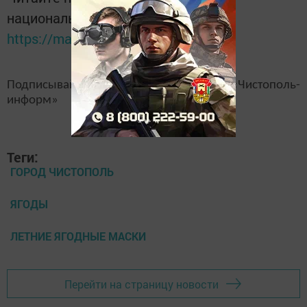
национальном мессенджере MАХ:
https://max.ru/tatmedia
Подписывайтесь на наш
канал
MAX
«Чистополь-
информ»
Теги:
ГОРОД ЧИСТОПОЛЬ
ЯГОДЫ
ЛЕТНИЕ ЯГОДНЫЕ МАСКИ
Перейти на страницу новости