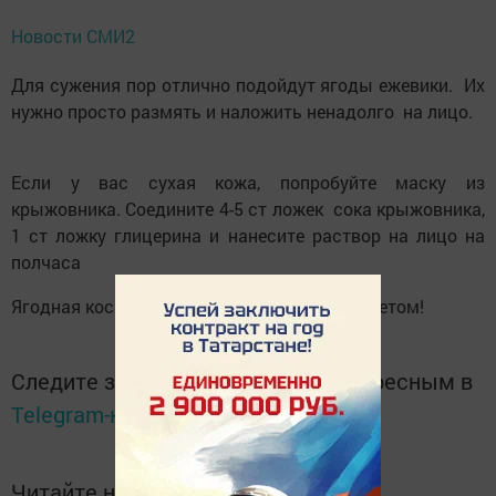
Новости СМИ2
Для сужения пор отлично подойдут ягоды ежевики. Их
нужно просто размять и наложить ненадолго на лицо.
Если у вас сухая кожа, попробуйте маску из
крыжовника. Соедините 4-5 ст ложек сока крыжовника,
1 ст ложку глицерина и нанесите раствор на лицо на
полчаса
Ягодная косметология весьма актуальна летом!
Следите за самым важным и интересным в
Telegram-канале
Татмедиа
Читайте новости Татарстана в