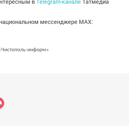
интересным в
Telegram-канале
Татмедиа
в национальном мессенджере MАХ:
Чистополь-информ»