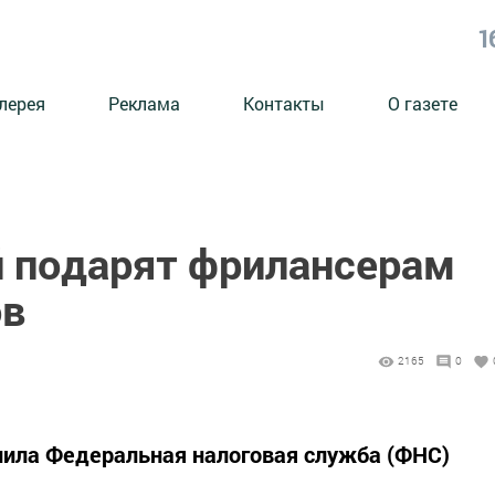
1
лерея
Реклама
Контакты
О газете
й подарят фрилансерам
ов
2165
0
ила Федеральная налоговая служба (ФНС)